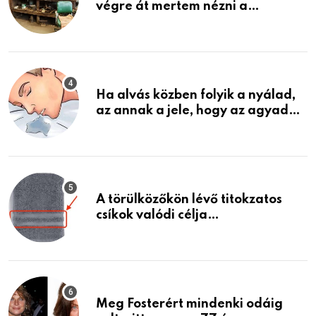
végre át mertem nézni a
garázsban lévő holmiját – amit
találtam, megváltoztatta az
életemet
Ha alvás közben folyik a nyálad,
az annak a jele, hogy az agyad…
A törülközőkön lévő titokzatos
csíkok valódi célja…
Meg Fosterért mindenki odáig