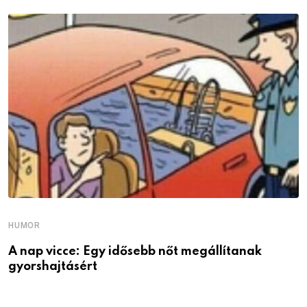
HUMOR
A nap vicce: Egy idősebb nőt megállítanak
gyorshajtásért
H
V