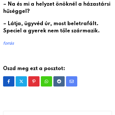
– Na és mi a helyzet önöknél a házastársi
hűséggel?
– Látja, ügyvéd úr, most beletrafált.
Speciel a gyerek nem tőle származik.
forrás
Oszd meg ezt a posztot:
Pinterest
Whatsapp
Reddit
Share
via
Email