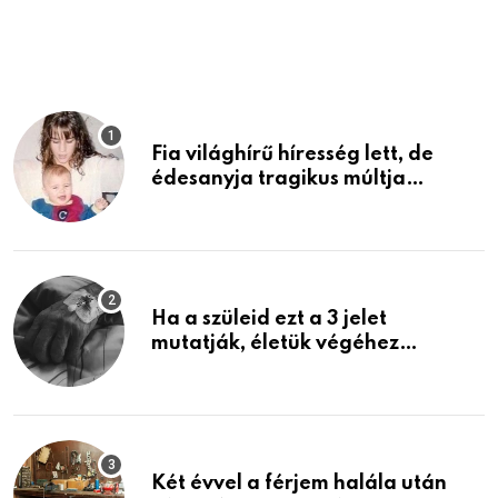
h
Fia világhírű híresség lett, de
édesanyja tragikus múltja
rosszabb, mint azt el tudnád
képzelni
Ha a szüleid ezt a 3 jelet
mutatják, életük végéhez
közeledhetnek. Készülj fel arra,
ami jön
Két évvel a férjem halála után