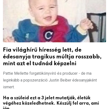
Fia világhírű híresség lett, de
édesanyja tragikus múltja rosszabb,
mint azt el tudnád képzelni
Pattie Mellette forgatókönyvíró és producer - de ma
leginkább a popszenzáció Justin Beiber édesanyjaként
ismert.
Ha a szüleid ezt a 3 jelet mutatják, életük
végéhez közeledhetnek. Készülj fel arra, ami
jön