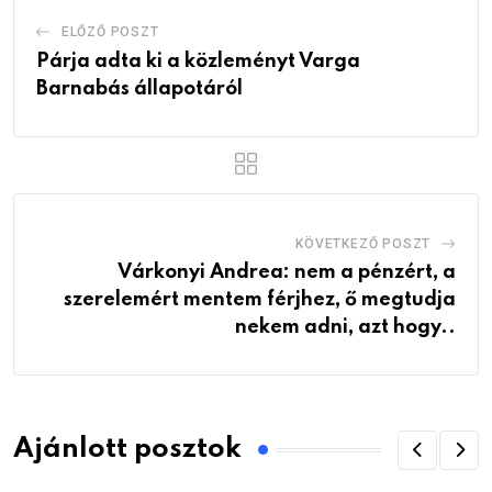
ELŐZŐ POSZT
Párja adta ki a közleményt Varga
Barnabás állapotáról
KÖVETKEZŐ POSZT
Várkonyi Andrea: nem a pénzért, a
szerelemért mentem férjhez, ő megtudja
nekem adni, azt hogy..
Ajánlott posztok