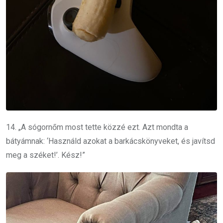
14. „A sógornőm most tette közzé ezt. Azt mondta a
bátyámnak: ‘Használd azokat a barkácskönyveket, és javítsd
meg a széket!’. Kész!”