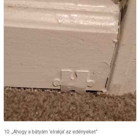
10. „Ahogy a bátyám ‘elrakja’ az edényeket”