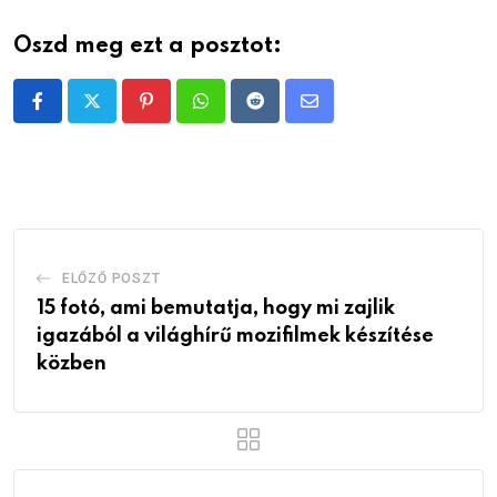
Oszd meg ezt a posztot:
Pinterest
Whatsapp
Reddit
Share
via
Email
ELŐZŐ POSZT
15 fotó, ami bemutatja, hogy mi zajlik
igazából a világhírű mozifilmek készítése
közben