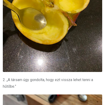
2. „A társam úgy gondolta, hogy ezt vissza lehet tenni a
hűtőbe.”