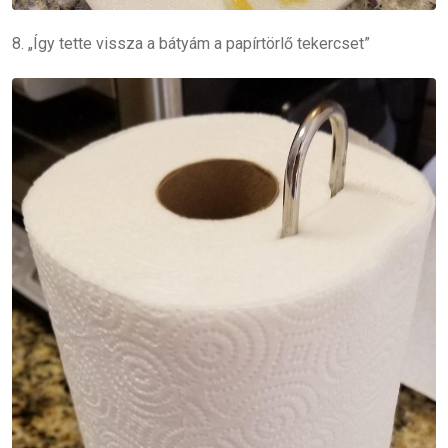
8. „Így tette vissza a bátyám a papírtörlő tekercset”