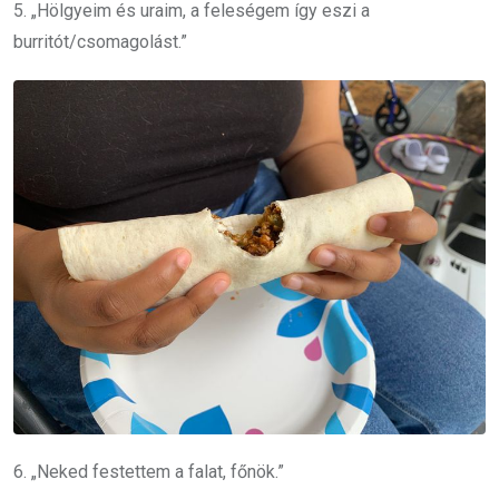
5. „Hölgyeim és uraim, a feleségem így eszi a
burritót/csomagolást.”
6. „Neked festettem a falat, főnök.”