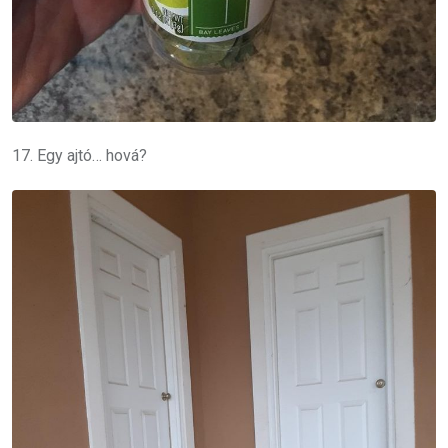
17. Egy ajtó… hová?