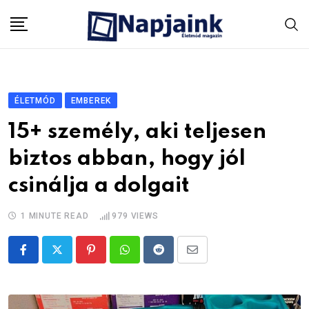
Skip
to
content
ÉLETMÓD
EMBEREK
15+ személy, aki teljesen
biztos abban, hogy jól
csinálja a dolgait
1 MINUTE READ
979
VIEWS
Pinterest
Whatsapp
Reddit
Share
via
Email