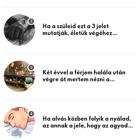
képzelni
Ha a szüleid ezt a 3 jelet
mutatják, életük végéhez
közeledhetnek. Készülj fel arra,
ami jön
Két évvel a férjem halála után
végre át mertem nézni a
garázsban lévő holmiját – amit
találtam, megváltoztatta az
életemet
Ha alvás közben folyik a nyálad,
az annak a jele, hogy az agyad…