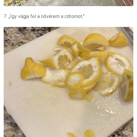
7. „Így vágja fel a nővérem a citromot.”