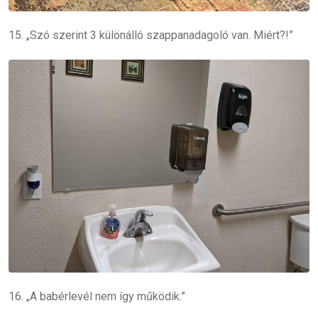
15. „Szó szerint 3 különálló szappanadagoló van. Miért?!”
16. „A babérlevél nem így működik.”