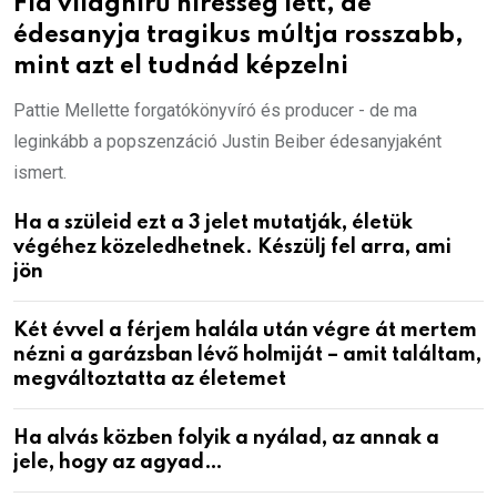
Fia világhírű híresség lett, de
édesanyja tragikus múltja rosszabb,
mint azt el tudnád képzelni
Pattie Mellette forgatókönyvíró és producer - de ma
leginkább a popszenzáció Justin Beiber édesanyjaként
ismert.
Ha a szüleid ezt a 3 jelet mutatják, életük
végéhez közeledhetnek. Készülj fel arra, ami
jön
Két évvel a férjem halála után végre át mertem
nézni a garázsban lévő holmiját – amit találtam,
megváltoztatta az életemet
Ha alvás közben folyik a nyálad, az annak a
jele, hogy az agyad…