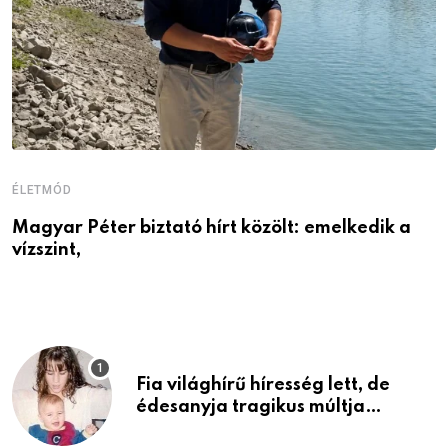
ÉLETMÓD
E
Magyar Péter biztató hírt közölt: emelkedik a
Ö
vízszint,
a
Fia világhírű híresség lett, de
édesanyja tragikus múltja
rosszabb, mint azt el tudnád