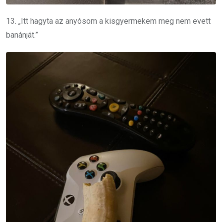
13. „Itt hagyta az anyósom a kisgyermekem meg nem evett
banánját.”