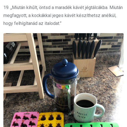
19. „Miután kihűlt, öntsd a maradék kávét jégtálcákba. Miután
megfagyott, a kockákkal jeges kávét készíthetsz anélkül,
hogy felhígítanád az italodat.”