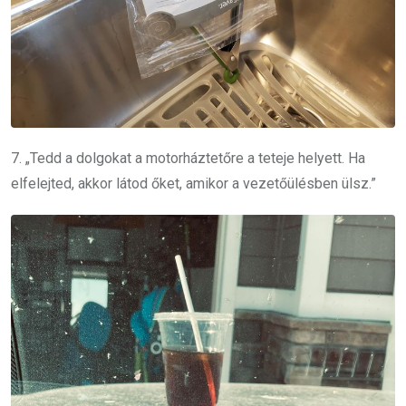
7. „Tedd a dolgokat a motorháztetőre a teteje helyett. Ha
elfelejted, akkor látod őket, amikor a vezetőülésben ülsz.”