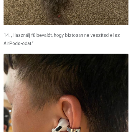
14. „Használj fülbevalót, hogy biztosan ne veszítsd el az
AirPods-odat.”