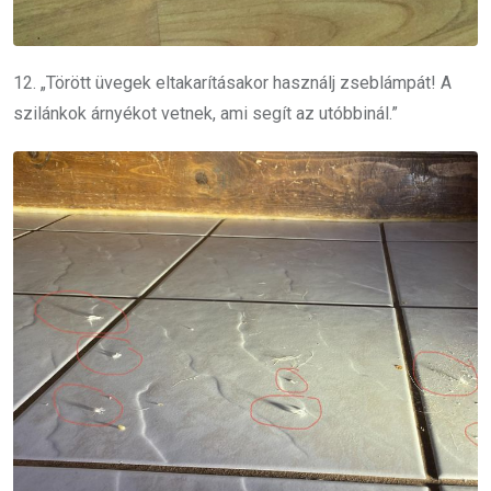
12. „Törött üvegek eltakarításakor használj zseblámpát! A
szilánkok árnyékot vetnek, ami segít az utóbbinál.”