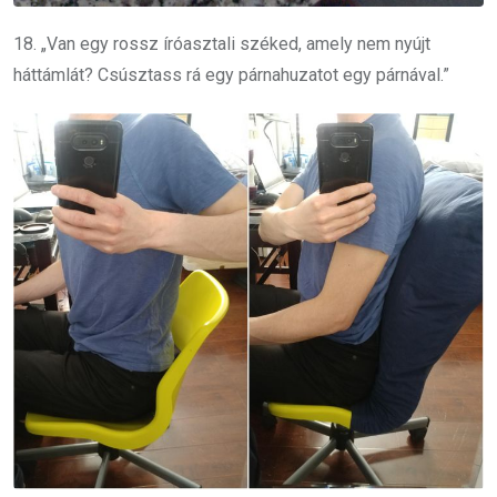
18. „Van egy rossz íróasztali széked, amely nem nyújt
háttámlát? Csúsztass rá egy párnahuzatot egy párnával.”