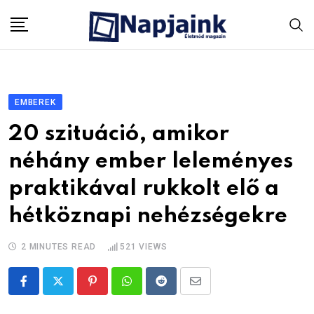
Skip
to
content
EMBEREK
20 szituáció, amikor
néhány ember leleményes
praktikával rukkolt elő a
hétköznapi nehézségekre
2 MINUTES READ
521
VIEWS
Pinterest
Whatsapp
Reddit
Share
via