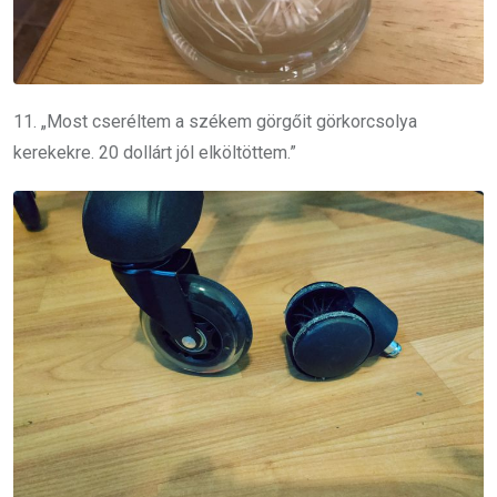
11. „Most cseréltem a székem görgőit görkorcsolya
kerekekre. 20 dollárt jól elköltöttem.”