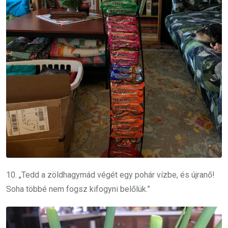
10. „Tedd a zöldhagymád végét egy pohár vízbe, és újranő!
Soha többé nem fogsz kifogyni belőlük.”