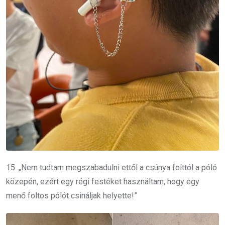
15. „Nem tudtam megszabadulni ettől a csúnya folttól a póló
közepén, ezért egy régi festéket használtam, hogy egy
menő foltos pólót csináljak helyette!”