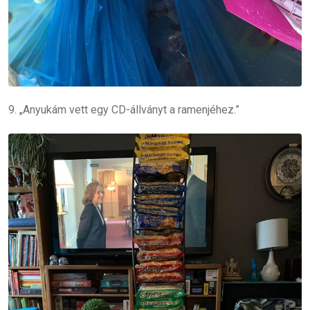
9. „Anyukám vett egy CD-állványt a ramenjéhez.”