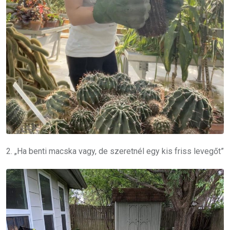
2. „Ha benti macska vagy, de szeretnél egy kis friss levegőt”