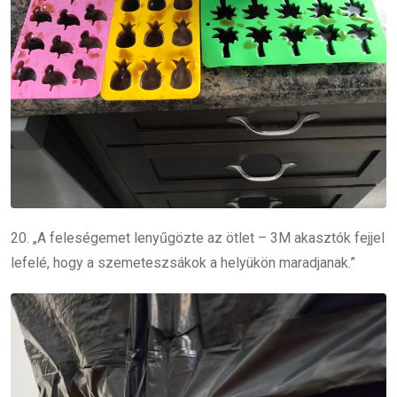
20. „A feleségemet lenyűgözte az ötlet – 3M akasztók fejjel
lefelé, hogy a szemeteszsákok a helyükön maradjanak.”