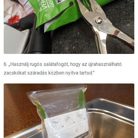
6. „Használj rugós salátafogót, hogy az újrahasználható
zacskókat száradás közben nyitva tartsd.”