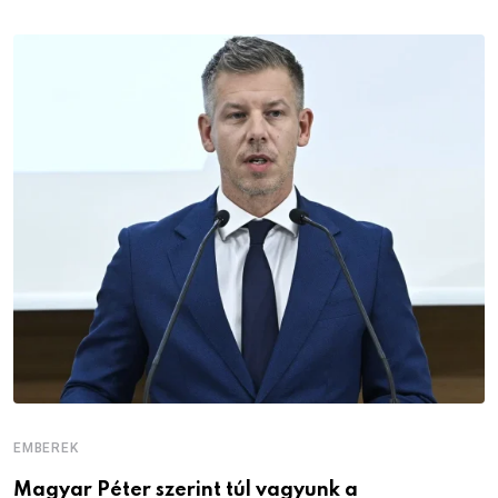
EMBEREK
E
Magyar Péter szerint túl vagyunk a
A