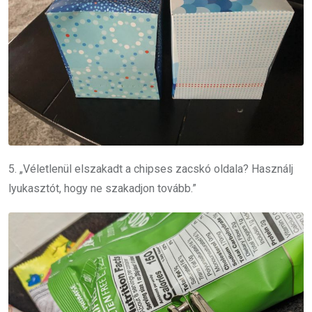
5. „Véletlenül elszakadt a chipses zacskó oldala? Használj
lyukasztót, hogy ne szakadjon tovább.”