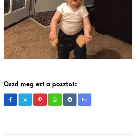
Oszd meg ezt a posztot:
Pinterest
Whatsapp
Reddit
Share
via
Email