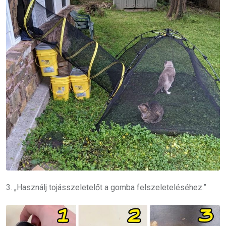
3. „Használj tojásszeletelőt a gomba felszeleteléséhez.”