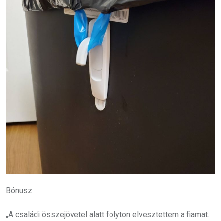
Bónusz
„A családi összejövetel alatt folyton elvesztettem a fiamat.