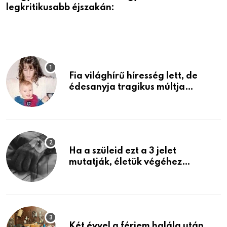
legkritikusabb éjszakán:
Fia világhírű híresség lett, de
édesanyja tragikus múltja
rosszabb, mint azt el tudnád
képzelni
Ha a szüleid ezt a 3 jelet
mutatják, életük végéhez
közeledhetnek. Készülj fel arra,
ami jön
Két évvel a férjem halála után