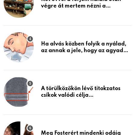
végre át mertem nézni a
garázsban lévő holmiját – amit
találtam, megváltoztatta az
életemet
Ha alvás közben folyik a nyálad,
az annak a jele, hogy az agyad…
A törülközőkön lévő titokzatos
csíkok valódi célja…
Meg Fosterért mindenki odáig