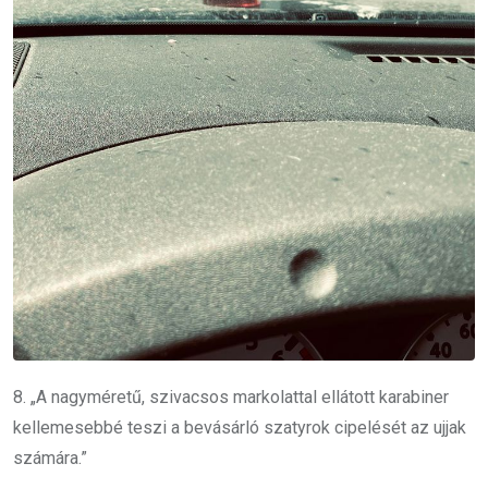
8. „A nagyméretű, szivacsos markolattal ellátott karabiner
kellemesebbé teszi a bevásárló szatyrok cipelését az ujjak
számára.”