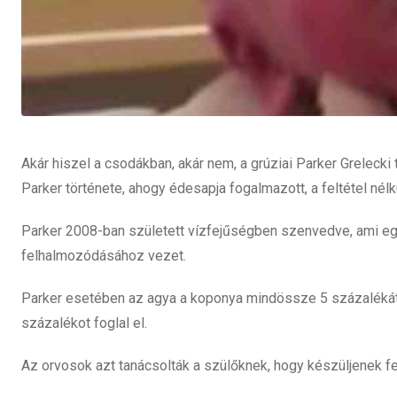
Akár hiszel a csodákban, akár nem, a grúziai Parker Grelecki
Parker története, ahogy édesapja fogalmazott, a feltétel nélkü
Parker 2008-ban született vízfejűségben szenvedve, ami egy
felhalmozódásához vezet.
Parker esetében az agya a koponya mindössze 5 százalékát 
százalékot foglal el.
Az orvosok azt tanácsolták a szülőknek, hogy készüljenek fel