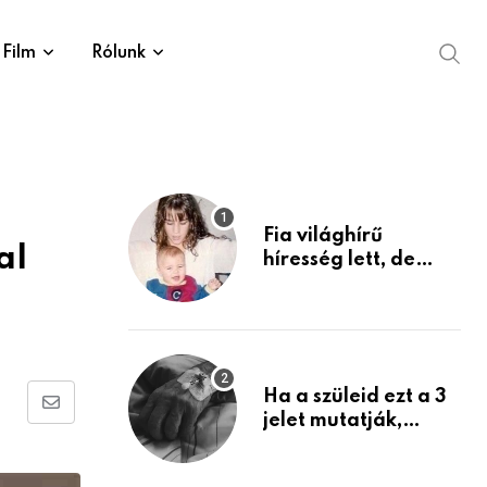
Film
Rólunk
Fia világhírű
al
híresség lett, de
édesanyja tragikus
múltja rosszabb,
mint azt el tudnád
képzelni
Ha a szüleid ezt a 3
Share
jelet mutatják,
életük végéhez
via
közeledhetnek.
Email