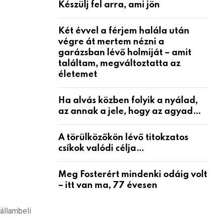
Készülj fel arra, ami jön
Két évvel a férjem halála után
végre át mertem nézni a
garázsban lévő holmiját – amit
találtam, megváltoztatta az
életemet
Ha alvás közben folyik a nyálad,
az annak a jele, hogy az agyad…
A törülközőkön lévő titokzatos
csíkok valódi célja…
Meg Fosterért mindenki odáig volt
– itt van ma, 77 évesen
állambeli