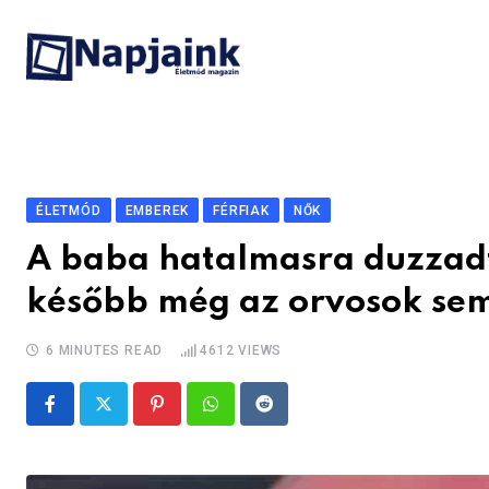
Skip
to
content
ÉLETMÓD
EMBEREK
FÉRFIAK
NŐK
A baba hatalmasra duzzadt 
később még az orvosok sem
6 MINUTES READ
4612
VIEWS
Pinterest
Whatsapp
Reddit