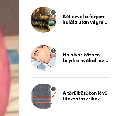
Készülj fel arra, ami
jön
Két évvel a férjem
halála után végre át
mertem nézni a
garázsban lévő
holmiját – amit
találtam,
megváltoztatta az
Ha alvás közben
életemet
folyik a nyálad, az
annak a jele, hogy
az agyad…
A törülközőkön lévő
titokzatos csíkok
valódi célja…