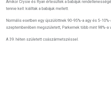
Amikor Crysie és Ryan értesültek a babájuk rendellenességé
tennie kell: kiálltak a babájuk mellett.
Normális esetben egy újszülöttnek 90-95%-a agy és 5-10%-
szeptemberében megszületett, Parkernek több mint 98%-a vol
A 39. héten született császármetszéssel.