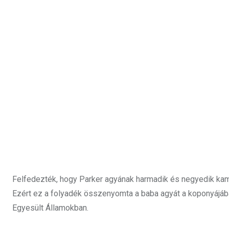
Felfedezték, hogy Parker agyának harmadik és negyedik kamr
Ezért ez a folyadék összenyomta a baba agyát a koponyájába
Egyesült Államokban.