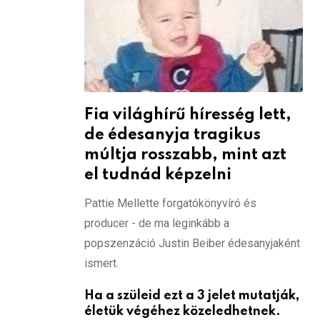
Fia világhírű híresség lett,
de édesanyja tragikus
múltja rosszabb, mint azt
el tudnád képzelni
Pattie Mellette forgatókönyvíró és
producer - de ma leginkább a
popszenzáció Justin Beiber édesanyjaként
ismert.
Ha a szüleid ezt a 3 jelet mutatják,
életük végéhez közeledhetnek.