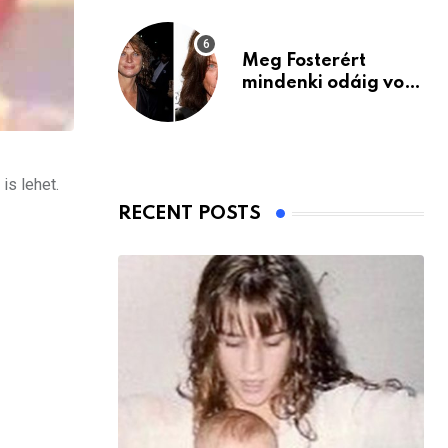
Meg Fosterért
mindenki odáig volt
– itt van ma, 77
évesen
is lehet.
RECENT POSTS