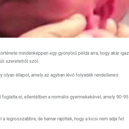
 története mindenképpen egy gyönyörű példa arra, hogy akár igaz 
li szeretetről szól.
 olyan állapot, amely az agyban lévő folyadék rendellenes
foglalta el, ellentétben a normális gyermekekével, amely 90-95
 a legrosszabbra, de hamar rájöttek, hogy a kicsi nem adja fel.