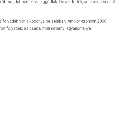
ről, megdöbbentek és aggódtak. De azt tették, amit minden szü
a folyadék van a koponya belsejében. Amikor azonban 2008
t folyadék, és csak 8 milliméternyi agyállománya.