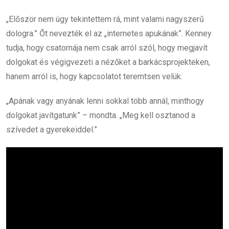
„Először nem úgy tekintettem rá, mint valami nagyszerű
dologra.” Őt nevezték el az „internetes apukának”. Kenney
tudja, hogy csatornája nem csak arról szól, hogy megjavít
dolgokat és végigvezeti a nézőket a barkácsprojekteken,
hanem arról is, hogy kapcsolatot teremtsen velük.
„Apának vagy anyának lenni sokkal több annál, minthogy
dolgokat javítgatunk” – mondta. „Meg kell osztanod a
szívedet a gyerekeiddel.”