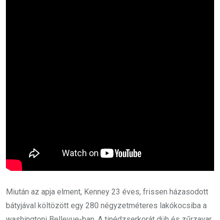
Miután az apja elment, Kenney 23 éves, frissen házasodott
bátyjával költözött egy 280 négyzetméteres lakókocsiba a
washingtoni Bellevue-ban. A tinédzserkorát düh és zűrzavar