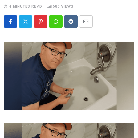
4 MINUTES READ
685
VIEWS
Pinterest
Whatsapp
Reddit
Share
via
Email