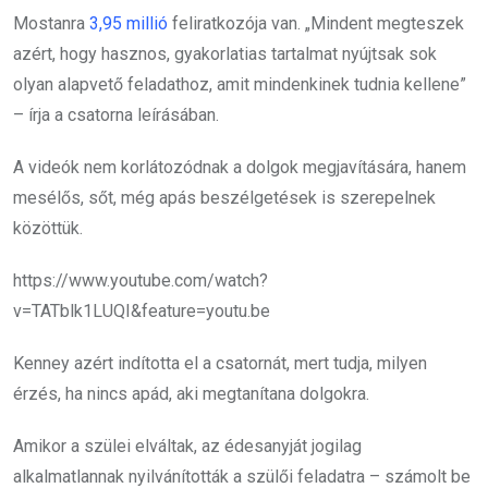
Mostanra
3,95 millió
feliratkozója van. „Mindent megteszek
azért, hogy hasznos, gyakorlatias tartalmat nyújtsak sok
olyan alapvető feladathoz, amit mindenkinek tudnia kellene”
– írja a csatorna leírásában.
A videók nem korlátozódnak a dolgok megjavítására, hanem
mesélős, sőt, még apás beszélgetések is szerepelnek
közöttük.
https://www.youtube.com/watch?
v=TATblk1LUQI&feature=youtu.be
Kenney azért indította el a csatornát, mert tudja, milyen
érzés, ha nincs apád, aki megtanítana dolgokra.
Amikor a szülei elváltak, az édesanyját jogilag
alkalmatlannak nyilvánították a szülői feladatra – számolt be