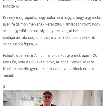
töltötte ki.
Kenney megfogadta, hogy soha nem hagyja, hogy a gyerekei
ilyen fájdalmon menjenek keresztül. Hamarosan rájött, hogy
nincs egyedül, és sok olyan gyerek van, akinek nincs
apafigurája, aki segítené és irányítaná őket, és sokaknak
nincs szülői figurájuk.
Felnőtt, és ma már Annelli fárje, és két gyermek apja – 26
éves fia, Kyle és 29 éves lánya, Kristine Ponten. Miután
felnőtté nevelte gyermekeit, kicsit elveszettnek érezte
magát.
ű