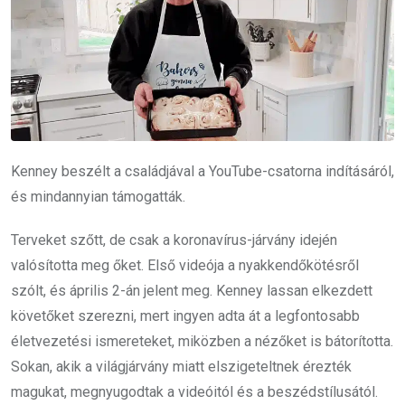
Kenney beszélt a családjával a YouTube-csatorna indításáról,
és mindannyian támogatták.
Terveket szőtt, de csak a koronavírus-járvány idején
valósította meg őket. Első videója a nyakkendőkötésről
szólt, és április 2-án jelent meg. Kenney lassan elkezdett
követőket szerezni, mert ingyen adta át a legfontosabb
életvezetési ismereteket, miközben a nézőket is bátorította.
Sokan, akik a világjárvány miatt elszigeteltnek érezték
magukat, megnyugodtak a videóitól és a beszédstílusától.