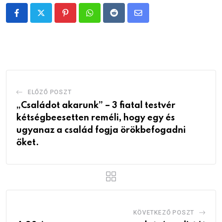
Pinterest
Whatsapp
Reddit
Share
via
Email
ELŐZŐ POSZT
„Családot akarunk” – 3 fiatal testvér
kétségbeesetten reméli, hogy egy és
ugyanaz a család fogja örökbefogadni
őket.
KÖVETKEZŐ POSZT