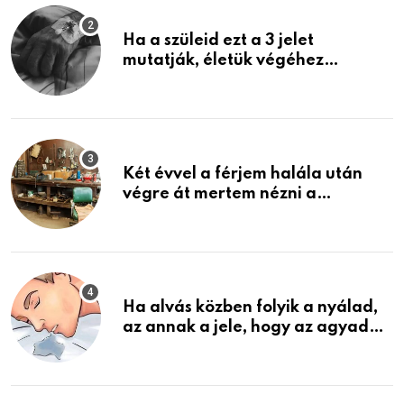
Ha a szüleid ezt a 3 jelet
mutatják, életük végéhez
közeledhetnek. Készülj fel arra,
ami jön
Két évvel a férjem halála után
végre át mertem nézni a
garázsban lévő holmiját – amit
találtam, megváltoztatta az
életemet
Ha alvás közben folyik a nyálad,
az annak a jele, hogy az agyad…