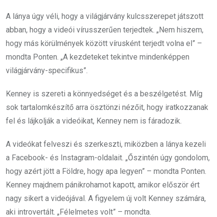
A lánya úgy véli, hogy a világjárvány kulcsszerepet játszott
abban, hogy a videói vírusszerűen terjedtek. „Nem hiszem,
hogy más körülmények között vírusként terjedt volna el” –
mondta Ponten. „A kezdeteket tekintve mindenképpen
világjárvány-specifikus”.
Kenney is szereti a könnyedséget és a beszélgetést. Míg
sok tartalomkészítő arra ösztönzi nézőit, hogy iratkozzanak
fel és lájkolják a videóikat, Kenney nem is fáradozik.
A videókat felveszi és szerkeszti, miközben a lánya kezeli
a Facebook- és Instagram-oldalait. „Őszintén úgy gondolom,
hogy azért jött a Földre, hogy apa legyen” – mondta Ponten.
Kenney majdnem pánikrohamot kapott, amikor először ért
nagy sikert a videójával. A figyelem új volt Kenney számára,
aki introvertált. „Félelmetes volt” – mondta.