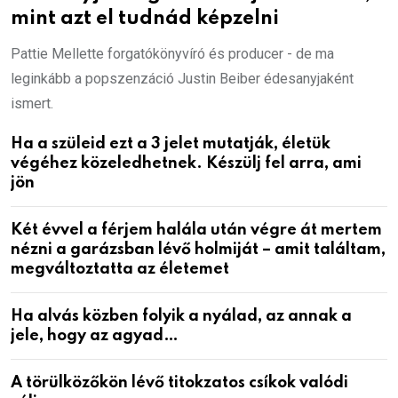
mint azt el tudnád képzelni
Pattie Mellette forgatókönyvíró és producer - de ma
leginkább a popszenzáció Justin Beiber édesanyjaként
ismert.
Ha a szüleid ezt a 3 jelet mutatják, életük
végéhez közeledhetnek. Készülj fel arra, ami
jön
Két évvel a férjem halála után végre át mertem
nézni a garázsban lévő holmiját – amit találtam,
megváltoztatta az életemet
Ha alvás közben folyik a nyálad, az annak a
jele, hogy az agyad…
A törülközőkön lévő titokzatos csíkok valódi