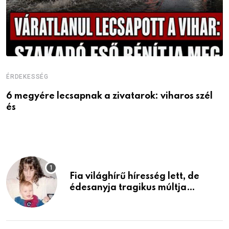
ÉRDEKESSÉG
E
6 megyére lecsapnak a zivatarok: viharos szél
Ö
és
a
Fia világhírű híresség lett, de
édesanyja tragikus múltja
rosszabb, mint azt el tudnád
képzelni