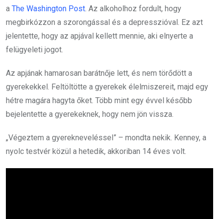
a
The Washington Post
. Az alkoholhoz fordult, hogy
megbirkózzon a szorongással és a depresszióval. Ez azt
jelentette, hogy az apjával kellett mennie, aki elnyerte a
felügyeleti jogot.
Az apjának hamarosan barátnője lett, és nem törődött a
gyerekekkel. Feltöltötte a gyerekek élelmiszereit, majd egy
hétre magára hagyta őket. Több mint egy évvel később
bejelentette a gyerekeknek, hogy nem jön vissza.
„Végeztem a gyerekneveléssel” – mondta nekik. Kenney, a
nyolc testvér közül a hetedik, akkoriban 14 éves volt.