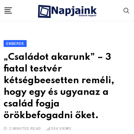
Skip
to
content
EMBEREK
„Családot akarunk” – 3
fiatal testvér
kétségbeesetten reméli,
hogy egy és ugyanaz a
család fogja
örökbefogadni őket.
2 MINUTES READ
554
VIEWS