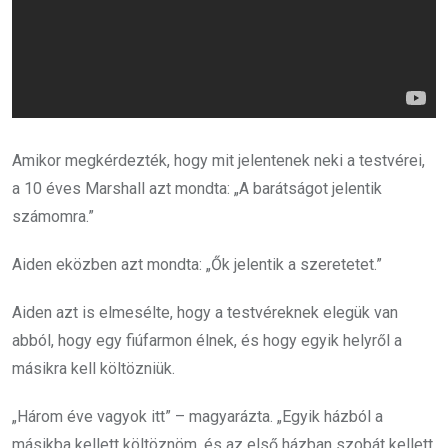
Amikor megkérdezték, hogy mit jelentenek neki a testvérei,
a 10 éves Marshall azt mondta: „A barátságot jelentik
számomra.”
Aiden eközben azt mondta: „Ők jelentik a szeretetet.”
Aiden azt is elmesélte, hogy a testvéreknek elegük van
abból, hogy egy fiúfarmon élnek, és hogy egyik helyről a
másikra kell költözniük.
„Három éve vagyok itt” – magyarázta. „Egyik házból a
másikba kellett költöznöm, és az első házban szobát kellett