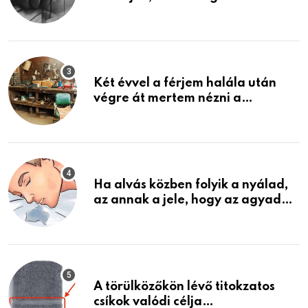
közeledhetnek. Készülj fel arra,
ami jön
Két évvel a férjem halála után
végre át mertem nézni a
garázsban lévő holmiját – amit
találtam, megváltoztatta az
életemet
Ha alvás közben folyik a nyálad,
az annak a jele, hogy az agyad…
A törülközőkön lévő titokzatos
csíkok valódi célja…