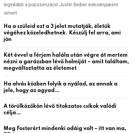
leginkább a popszenzáció Justin Beiber édesanyjaként
ismert.
Ha a szüleid ezt a 3 jelet mutatják, életük
végéhez közeledhetnek. Készülj fel arra, ami
jön
Két évvel a férjem halála után végre át mertem
nézni a garázsban lévő holmiját – amit találtam,
megváltoztatta az életemet
Ha alvás közben folyik a nyálad, az annak a
jele, hogy az agyad…
A törülközőkön lévő titokzatos csíkok valódi
célja…
Meg Fosterért mindenki odáig volt – itt van ma,