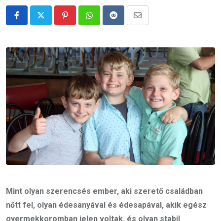
Pinterest
Whatsapp
Reddit
Share
via
Email
Mint olyan szerencsés ember, aki szerető családban
nőtt fel, olyan édesanyával és édesapával, akik egész
gyermekkoromban jelen voltak, és olyan stabil