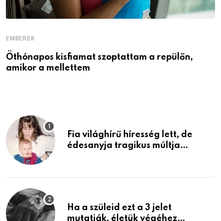
EMBEREK
E
Öthónapos kisfiamat szoptattam a repülőn,
M
amikor a mellettem
l
Fia világhírű híresség lett, de
édesanyja tragikus múltja
rosszabb, mint azt el tudnád
képzelni
Ha a szüleid ezt a 3 jelet
mutatják, életük végéhez