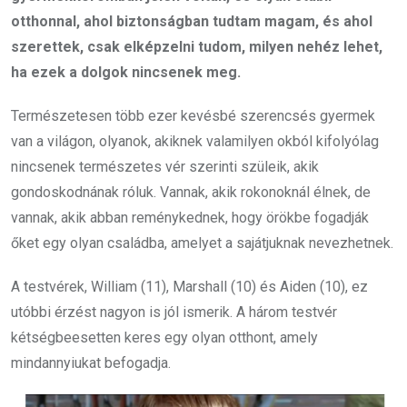
otthonnal, ahol biztonságban tudtam magam, és ahol
szerettek, csak elképzelni tudom, milyen nehéz lehet,
ha ezek a dolgok nincsenek meg.
Természetesen több ezer kevésbé szerencsés gyermek
van a világon, olyanok, akiknek valamilyen okból kifolyólag
nincsenek természetes vér szerinti szüleik, akik
gondoskodnának róluk. Vannak, akik rokonoknál élnek, de
vannak, akik abban reménykednek, hogy örökbe fogadják
őket egy olyan családba, amelyet a sajátjuknak nevezhetnek.
A testvérek, William (11), Marshall (10) és Aiden (10), ez
utóbbi érzést nagyon is jól ismerik. A három testvér
kétségbeesetten keres egy olyan otthont, amely
mindannyiukat befogadja.