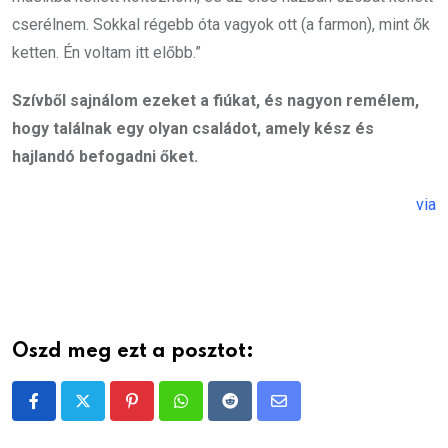
cserélnem. Sokkal régebb óta vagyok ott (a farmon), mint ők
ketten. Én voltam itt előbb.”
Szívből sajnálom ezeket a fiúkat, és nagyon remélem,
hogy találnak egy olyan családot, amely kész és
hajlandó befogadni őket.
via
Oszd meg ezt a posztot:
Pinterest
Whatsapp
Reddit
Share
via