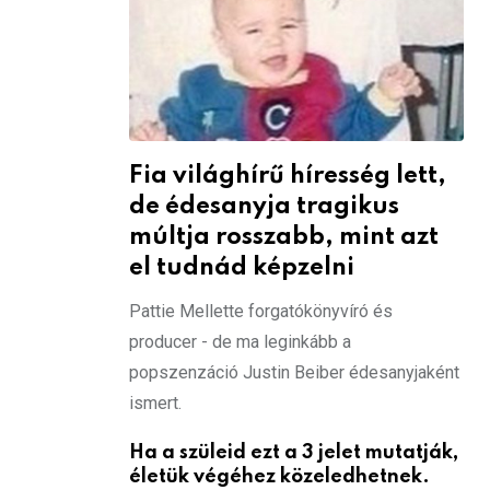
Fia világhírű híresség lett,
de édesanyja tragikus
múltja rosszabb, mint azt
el tudnád képzelni
Pattie Mellette forgatókönyvíró és
producer - de ma leginkább a
popszenzáció Justin Beiber édesanyjaként
ismert.
Ha a szüleid ezt a 3 jelet mutatják,
életük végéhez közeledhetnek.