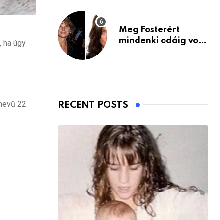
Meg Fosterért
mindenki odáig volt
, ha úgy
– itt van ma, 77
évesen
 nevű 22
RECENT POSTS