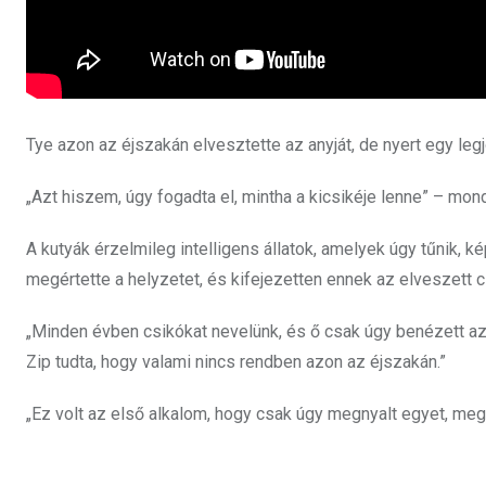
Tye azon az éjszakán elvesztette az anyját, de nyert egy leg
„Azt hiszem, úgy fogadta el, mintha a kicsikéje lenne” – mond
A kutyák érzelmileg intelligens állatok, amelyek úgy tűnik, k
megértette a helyzetet, és kifejezetten ennek az elveszett c
„Minden évben csikókat nevelünk, és ő csak úgy benézett az 
Zip tudta, hogy valami nincs rendben azon az éjszakán.”
„Ez volt az első alkalom, hogy csak úgy megnyalt egyet, meg