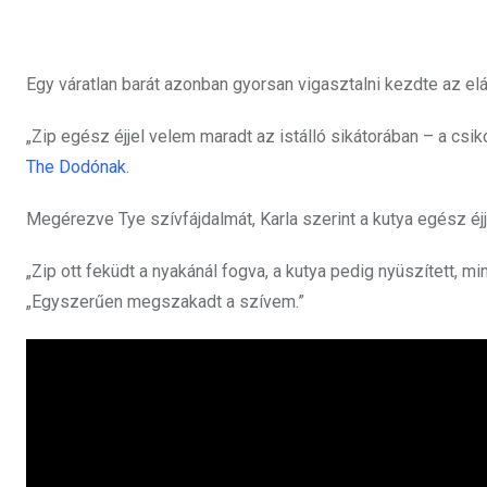
Egy váratlan barát azonban gyorsan vigasztalni kezdte az elárv
„Zip egész éjjel velem maradt az istálló sikátorában – a csik
The Dodónak.
Megérezve Tye szívfájdalmát, Karla szerint a kutya egész éjj
„Zip ott feküdt a nyakánál fogva, a kutya pedig nyüszített, m
„Egyszerűen megszakadt a szívem.”