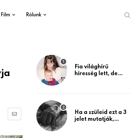
Film
Rólunk
Fia világhírű
yja
híresség lett, de
édesanyja tragikus
múltja rosszabb,
mint azt el tudnád
képzelni
Ha a szüleid ezt a 3
Share
jelet mutatják,
életük végéhez
via
közeledhetnek.
Email