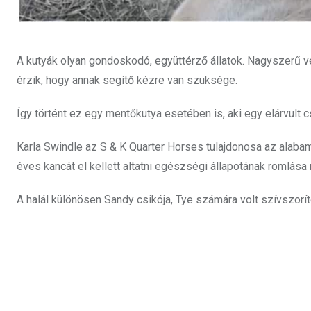
A kutyák olyan gondoskodó, együttérző állatok. Nagyszerű vé
érzik, hogy annak segítő kézre van szüksége.
Így történt ez egy mentőkutya esetében is, aki egy elárvult c
Karla Swindle az S & K Quarter Horses tulajdonosa az alabam
éves kancát el kellett altatni egészségi állapotának romlása 
A halál különösen Sandy csikója, Tye számára volt szívszorí