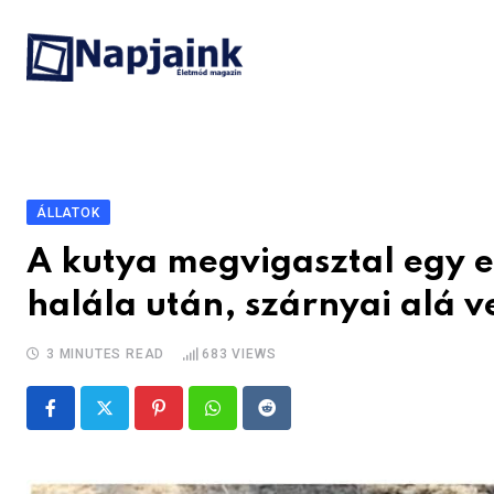
Skip
to
content
ÁLLATOK
A kutya megvigasztal egy el
halála után, szárnyai alá ve
3 MINUTES READ
683
VIEWS
Pinterest
Whatsapp
Reddit