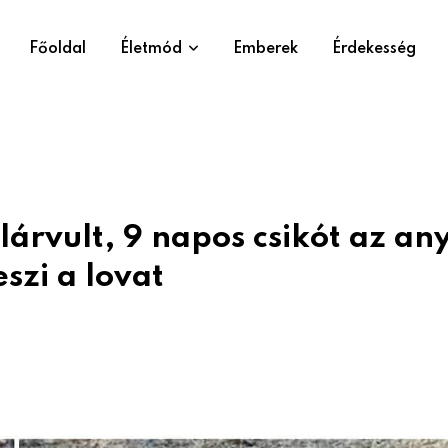
Főoldal
Életmód
Emberek
Érdekesség
árvult, 9 napos csikót az an
szi a lovat