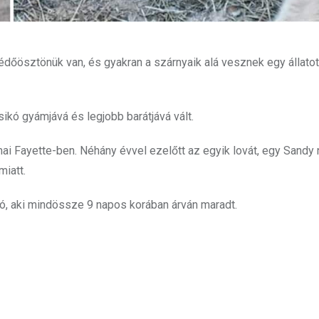
dőösztönük van, és gyakran a szárnyaik alá vesznek egy állatot
sikó gyámjává és legjobb barátjává vált.
ai Fayette-ben. Néhány évvel ezelőtt az egyik lovát, egy Sandy
miatt.
tó, aki mindössze 9 napos korában árván maradt.