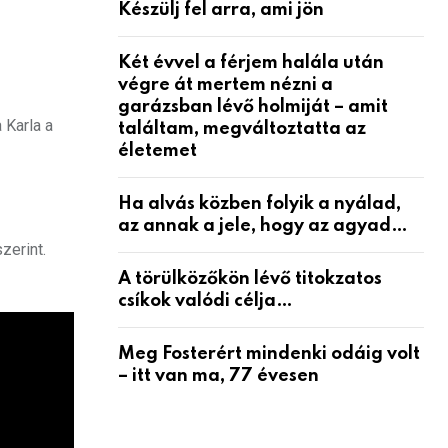
Készülj fel arra, ami jön
Két évvel a férjem halála után
végre át mertem nézni a
garázsban lévő holmiját – amit
 Karla a
találtam, megváltoztatta az
életemet
Ha alvás közben folyik a nyálad,
az annak a jele, hogy az agyad…
zerint.
A törülközőkön lévő titokzatos
csíkok valódi célja…
Meg Fosterért mindenki odáig volt
– itt van ma, 77 évesen