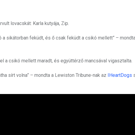
ult lovacskát: Karla kutyája, Zip.
ó a sikátorban feküdt, és ő csak feküdt a csikó mellett” – mondta
el a csikó mellett maradt, és együttérző mancsával vigasztalta.
intha sírt volna” – mondta a Lewiston Tribune-nak az
IHeartDogs
s