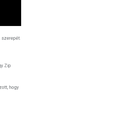
k szerepét.
gy Zip
zott, hogy