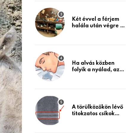
Készülj fel arra, ami
jön
Két évvel a férjem
halála után végre át
mertem nézni a
garázsban lévő
holmiját – amit
találtam,
megváltoztatta az
Ha alvás közben
életemet
folyik a nyálad, az
annak a jele, hogy
az agyad…
A törülközőkön lévő
titokzatos csíkok
valódi célja…