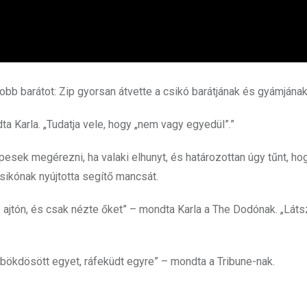
jobb barátot: Zip gyorsan átvette a csikó barátjának és gyámjána
ta Karla. „Tudatja vele, hogy „nem vagy egyedül”.”
épesek megérezni, ha valaki elhunyt, és határozottan úgy tűnt, ho
sikónak nyújtotta segítő mancsát.
ajtón, és csak nézte őket” – mondta Karla a The Dodónak. „Láts
bökdösött egyet, ráfeküdt egyre” – mondta a Tribune-nak.