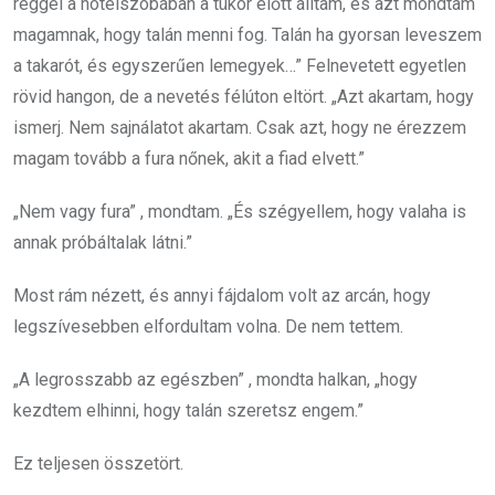
reggel a hotelszobában a tükör előtt álltam, és azt mondtam
magamnak, hogy talán menni fog. Talán ha gyorsan leveszem
a takarót, és egyszerűen lemegyek…” Felnevetett egyetlen
rövid hangon, de a nevetés félúton eltört. „Azt akartam, hogy
ismerj. Nem sajnálatot akartam. Csak azt, hogy ne érezzem
magam tovább a fura nőnek, akit a fiad elvett.”
„Nem vagy fura” , mondtam. „És szégyellem, hogy valaha is
annak próbáltalak látni.”
Most rám nézett, és annyi fájdalom volt az arcán, hogy
legszívesebben elfordultam volna. De nem tettem.
„A legrosszabb az egészben” , mondta halkan, „hogy
kezdtem elhinni, hogy talán szeretsz engem.”
Ez teljesen összetört.