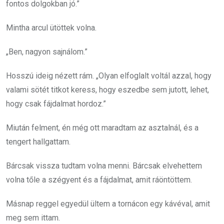
fontos dolgokban jó.”
Mintha arcul ütöttek volna.
„Ben, nagyon sajnálom.”
Hosszú ideig nézett rám. „Olyan elfoglalt voltál azzal, hogy
valami sötét titkot keress, hogy eszedbe sem jutott, lehet,
hogy csak fájdalmat hordoz.”
Miután felment, én még ott maradtam az asztalnál, és a
tengert hallgattam.
Bárcsak vissza tudtam volna menni. Bárcsak elvehettem
volna tőle a szégyent és a fájdalmat, amit ráöntöttem.
Másnap reggel egyedül ültem a tornácon egy kávéval, amit
meg sem ittam.