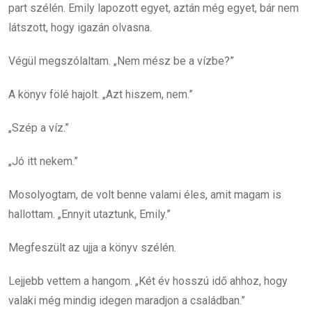
part szélén. Emily lapozott egyet, aztán még egyet, bár nem
látszott, hogy igazán olvasna.
Végül megszólaltam. „Nem mész be a vízbe?”
A könyv fölé hajolt. „Azt hiszem, nem.”
„Szép a víz.”
„Jó itt nekem.”
Mosolyogtam, de volt benne valami éles, amit magam is
hallottam. „Ennyit utaztunk, Emily.”
Megfeszült az ujja a könyv szélén.
Lejjebb vettem a hangom. „Két év hosszú idő ahhoz, hogy
valaki még mindig idegen maradjon a családban.”