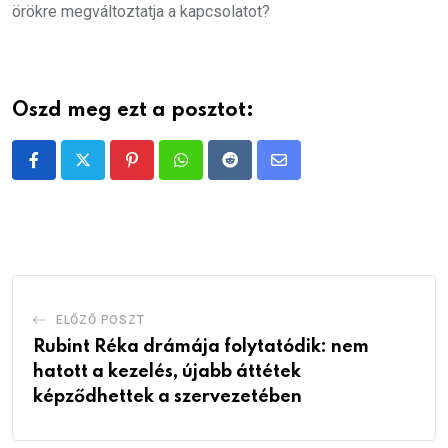
örökre megváltoztatja a kapcsolatot?
Oszd meg ezt a posztot:
Pinterest
Whatsapp
Reddit
Share
via
Email
ELŐZŐ POSZT
Rubint Réka drámája folytatódik: nem
hatott a kezelés, újabb áttétek
képződhettek a szervezetében