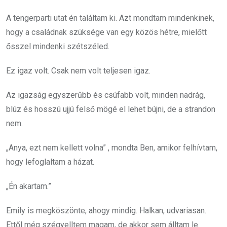
A tengerparti utat én találtam ki. Azt mondtam mindenkinek,
hogy a családnak szüksége van egy közös hétre, mielőtt
ősszel mindenki szétszéled.
Ez igaz volt. Csak nem volt teljesen igaz.
Az igazság egyszerűbb és csúfabb volt, minden nadrág,
blúz és hosszú ujjú felső mögé el lehet bújni, de a strandon
nem.
„Anya, ezt nem kellett volna” , mondta Ben, amikor felhívtam,
hogy lefoglaltam a házat.
„Én akartam.”
Emily is megköszönte, ahogy mindig. Halkan, udvariasan.
Ettől még szégyelltem magam, de akkor sem álltam le.