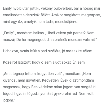
Emily nyolc után jött ki, vékony pulóverben, bár a hőség már
emelkedett a deszkák fölött. Amikor meglátott, megtorpant,
mint egy őz, amelyik nem tudja, meneküljön-e.
„Emily” , mondtam halkan. „Ülnél velem pár percet? Nem
muszáj. De ha megengeded, szeretnék mondani valamit.”
Habozott, aztán leült a pad szélére, jó messzire tőlem.
Közelről látszott, hogy ő sem aludt sokat. Én sem.
„Amit tegnap tettem, kegyetlen volt” , mondtam. „Nem
kíváncsi, nem ügyetlen. Kegyetlen. Évekig azt mondtam
magamnak, hogy Ben védelme miatt jogom van megítélni
téged, figyelni téged, nyomást gyakorolni rád. Nem volt
jogom.”