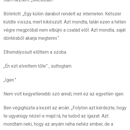
Bólintott. „Egy külön darabot rendelt az interneten. Kétszer
küldte vissza, mert kikészült. Azt mondta, talán ezen a héten
végre megpróbál nem elbújni a család elől. Azt mondta, saját
döntésből akarja megtenni.”
Elhomályosult előttem a szoba.
„Én ezt elvettem tőle” , suttogtam.
„Igen.”
Nem volt kegyetlenebb szó annál, mint ez az egyetlen igen.
Ben végighúzta a kezét az arcán. „Folyton azt kérdezte, hogy
te ugyanúgy nézel-e majd rá, ha tudod az igazat. Azt
mondtam neki, hogy az anyám néha nehéz ember, de a