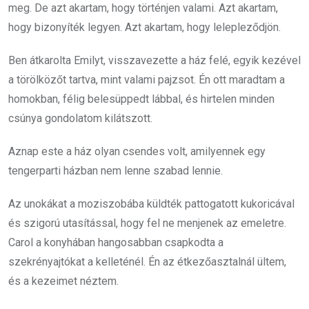
meg. De azt akartam, hogy történjen valami. Azt akartam,
hogy bizonyíték legyen. Azt akartam, hogy lelepleződjön.
Ben átkarolta Emilyt, visszavezette a ház felé, egyik kezével
a törölközőt tartva, mint valami pajzsot. Én ott maradtam a
homokban, félig belesüppedt lábbal, és hirtelen minden
csúnya gondolatom kilátszott.
Aznap este a ház olyan csendes volt, amilyennek egy
tengerparti házban nem lenne szabad lennie.
Az unokákat a moziszobába küldték pattogatott kukoricával
és szigorú utasítással, hogy fel ne menjenek az emeletre.
Carol a konyhában hangosabban csapkodta a
szekrényajtókat a kelleténél. Én az étkezőasztalnál ültem,
és a kezeimet néztem.