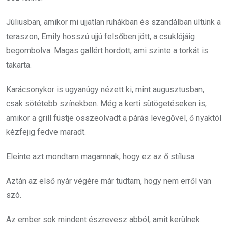
Júliusban, amikor mi ujjatlan ruhákban és szandálban ültünk a
teraszon, Emily hosszú ujjú felsőben jött, a csuklójáig
begombolva. Magas gallért hordott, ami szinte a torkát is
takarta.
Karácsonykor is ugyanúgy nézett ki, mint augusztusban,
csak sötétebb színekben. Még a kerti sütögetéseken is,
amikor a grill füstje összeolvadt a párás levegővel, ő nyaktól
kézfejig fedve maradt.
Eleinte azt mondtam magamnak, hogy ez az ő stílusa.
Aztán az első nyár végére már tudtam, hogy nem erről van
szó.
Az ember sok mindent észrevesz abból, amit kerülnek.