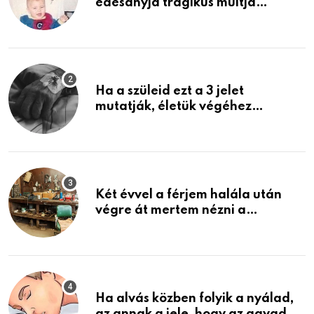
édesanyja tragikus múltja
rosszabb, mint azt el tudnád
képzelni
Ha a szüleid ezt a 3 jelet
mutatják, életük végéhez
közeledhetnek. Készülj fel arra,
ami jön
Két évvel a férjem halála után
végre át mertem nézni a
garázsban lévő holmiját – amit
találtam, megváltoztatta az
életemet
Ha alvás közben folyik a nyálad,
az annak a jele, hogy az agyad…