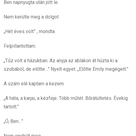
Ben napnyugta után jött le.
Nem kerülte meg a dolgot.
„Hét éves volt” , mondta.
Felpillantottam.
„Tűz volt a házukban. Az anyja az ablakon át húzta ki a
szobából, de előtte…” Nyelt egyet. „Előtte Emily megégett.”
A szám elé kaptam a kezem.
„A háta, a karjai, a kézfeje. Több műtét. Bőrátültetés. Évekig
tartott.”
„Ó, Ben…”
Nem enyhült meg.