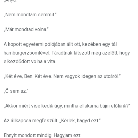
„Nem mondtam semmit.”
„Már mondtad volna.”
A kopott egyetemi pólójában állt ott, kezében egy tál
hamburgerzsömlével. Fáradtnak látszott még azelőtt, hogy
elkezdődött volna a vita.
„Két éve, Ben. Két éve. Nem vagyok idegen az utcáról.”
„Ő sem az.”
„Akkor miért viselkedik úgy, mintha el akarna bújni előlünk?”
Az állkapcsa megfeszült. „Kérlek, hagyd ezt.”
Ennyit mondott mindig. Hagyjam ezt.