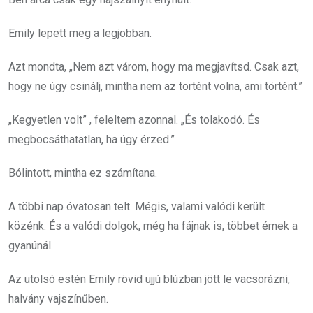
Emily lepett meg a legjobban.
Azt mondta, „Nem azt várom, hogy ma megjavítsd. Csak azt,
hogy ne úgy csinálj, mintha nem az történt volna, ami történt.”
„Kegyetlen volt” , feleltem azonnal. „És tolakodó. És
megbocsáthatatlan, ha úgy érzed.”
Bólintott, mintha ez számítana.
A többi nap óvatosan telt. Mégis, valami valódi került
közénk. És a valódi dolgok, még ha fájnak is, többet érnek a
gyanúnál.
Az utolsó estén Emily rövid ujjú blúzban jött le vacsorázni,
halvány vajszínűben.