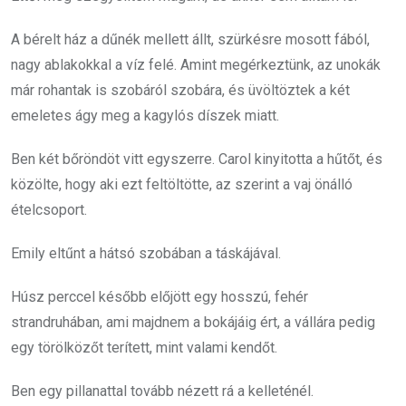
A bérelt ház a dűnék mellett állt, szürkésre mosott fából,
nagy ablakokkal a víz felé. Amint megérkeztünk, az unokák
már rohantak is szobáról szobára, és üvöltöztek a két
emeletes ágy meg a kagylós díszek miatt.
Ben két bőröndöt vitt egyszerre. Carol kinyitotta a hűtőt, és
közölte, hogy aki ezt feltöltötte, az szerint a vaj önálló
ételcsoport.
Emily eltűnt a hátsó szobában a táskájával.
Húsz perccel később előjött egy hosszú, fehér
strandruhában, ami majdnem a bokájáig ért, a vállára pedig
egy törölközőt terített, mint valami kendőt.
Ben egy pillanattal tovább nézett rá a kelleténél.