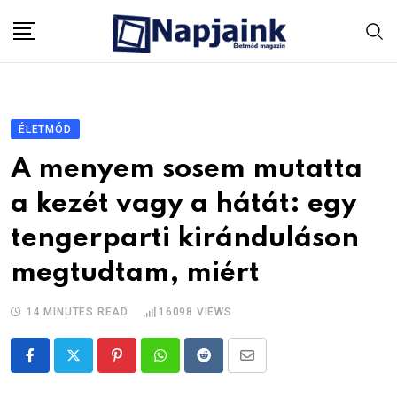
Skip
to
content
ÉLETMÓD
A menyem sosem mutatta
a kezét vagy a hátát: egy
tengerparti kiránduláson
megtudtam, miért
14 MINUTES READ
16098
VIEWS
Pinterest
Whatsapp
Reddit
Share
via