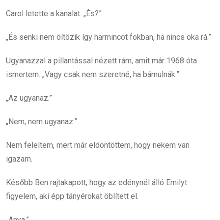
Carol letette a kanalat. „És?”
„És senki nem öltözik így harmincöt fokban, ha nincs oka rá.”
Ugyanazzal a pillantással nézett rám, amit már 1968 óta
ismertem. „Vagy csak nem szeretné, ha bámulnák.”
„Az ugyanaz.”
„Nem, nem ugyanaz.”
Nem feleltem, mert már eldöntöttem, hogy nekem van
igazam.
Később Ben rajtakapott, hogy az edénynél álló Emilyt
figyelem, aki épp tányérokat öblített el.
„Anya.”