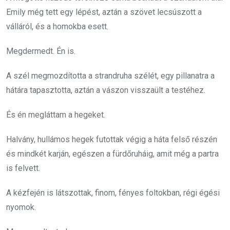
Emily még tett egy lépést, aztán a szövet lecsúszott a
válláról, és a homokba esett.
Megdermedt. Én is.
A szél megmozdította a strandruha szélét, egy pillanatra a
hátára tapasztotta, aztán a vászon visszaült a testéhez.
És én megláttam a hegeket.
Halvány, hullámos hegek futottak végig a háta felső részén
és mindkét karján, egészen a fürdőruháig, amit még a partra
is felvett.
A kézfején is látszottak, finom, fényes foltokban, régi égési
nyomok.