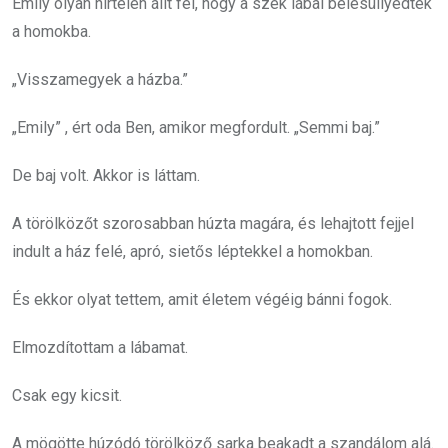
Emily olyan hirtelen állt fel, hogy a szék lábai belesüllyedtek
a homokba.
„Visszamegyek a házba.”
„Emily” , ért oda Ben, amikor megfordult. „Semmi baj.”
De baj volt. Akkor is láttam.
A törölközőt szorosabban húzta magára, és lehajtott fejjel
indult a ház felé, apró, sietős léptekkel a homokban.
És ekkor olyat tettem, amit életem végéig bánni fogok.
Elmozdítottam a lábamat.
Csak egy kicsit.
A mögötte húzódó törölköző sarka beakadt a szandálom alá.