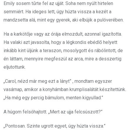
Emily sosem tűrte fel az ujját. Soha nem nyúlt hirtelen
semmiért. Ha ideges lett, úgy húzta vissza a kezét a
mandzsetta alá, mint egy gyerek, aki elbújik a pulóverében.
Ha a karkötője vagy az órája elmozdult, azonnal igazította.
Ha valaki azt javasolta, hogy a légkondis ebédlő helyett
inkább kint üljünk a teraszon, mosolygott és rábólintott, de
én láttam, mennyire megfeszül az arca, mire a desszertig
eljutottunk.
„Carol, nézd már meg ezt a lányt” , mondtam egyszer
vasárnap, amikor a konyhámban krumplisalátát készítettünk.
„Ha még egy percig bámulom, menten kigyullad.”
A húgom felsóhajtott. „Mert az ujja felcsúszott?”
„Pontosan. Szinte ugrott egyet, úgy húzta vissza.”