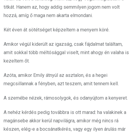
titkát. Hanem az, hogy addig semmilyen jogom nem volt
hozzá, amíg ő maga nem akarta elmondani.
Két éven át sötétséget képzeltem a menyem köré.
Amikor végül kiderült az igazság, csak fájdalmat találtam,
amit sokkal több méltósággal viselt, mint ahogy én valaha is
kezeltem őt.
Azóta, amikor Emily átnyúl az asztalon, és a hegei
megcsillannak a fényben, azt teszem, amit tennem kell.
A szemébe nézek, rámosolygok, és odanyújtom a kenyeret.
A nehéz kérdés pedig továbbra is ott marad: ha valakinek a
magánsebe akkor kerül napvilágra, amikor még nincs rá
készen, elég-e a bocsánatkérés, vagy egy ilyen árulás már