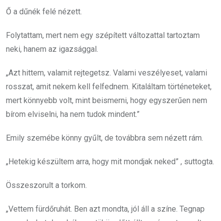
Ő a dűnék felé nézett.
Folytattam, mert nem egy szépített változattal tartoztam
neki, hanem az igazsággal.
„Azt hittem, valamit rejtegetsz. Valami veszélyeset, valami
rosszat, amit nekem kell felfednem. Kitaláltam történeteket,
mert könnyebb volt, mint beismerni, hogy egyszerűen nem
bírom elviselni, ha nem tudok mindent.”
Emily szemébe könny gyűlt, de továbbra sem nézett rám.
„Hetekig készültem arra, hogy mit mondjak neked” , suttogta.
Összeszorult a torkom.
„Vettem fürdőruhát. Ben azt mondta, jól áll a színe. Tegnap