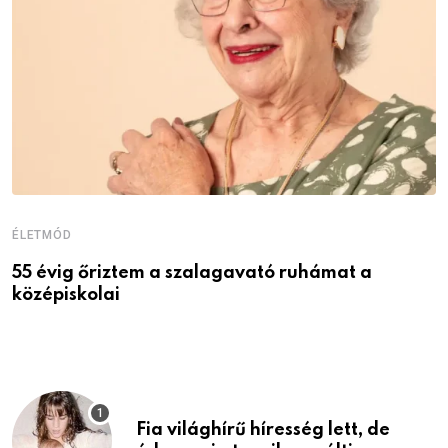
ÉLETMÓD
É
55 évig őriztem a szalagavató ruhámat a
M
középiskolai
Fia világhírű híresség lett, de