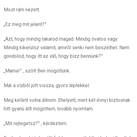
Most rám nézett.
„Ez meg mit jelent?”
„Azt, hogy mindig takarod magad. Mindig óvatos vagy.
Mindig kikerülsz valamit, amiről senki nem beszélhet. Nem
gondolod, hogy itt az idő, hogy bízz bennünk?”
„Mama!” , szólt Ben mögöttünk.
Már a vízből jött vissza, gyors léptekkel.
Meg kellett volna állnom. Ehelyett, mert két évnyi biztosnak
hitt gyanú állt mögöttem, tovább nyomtam.
„Mit rejtegetsz?” , kérdeztem.