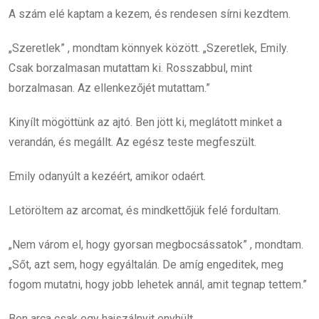
A szám elé kaptam a kezem, és rendesen sírni kezdtem.
„Szeretlek” , mondtam könnyek között. „Szeretlek, Emily.
Csak borzalmasan mutattam ki. Rosszabbul, mint
borzalmasan. Az ellenkezőjét mutattam.”
Kinyílt mögöttünk az ajtó. Ben jött ki, meglátott minket a
verandán, és megállt. Az egész teste megfeszült.
Emily odanyúlt a kezéért, amikor odaért.
Letöröltem az arcomat, és mindkettőjük felé fordultam.
„Nem várom el, hogy gyorsan megbocsássatok” , mondtam.
„Sőt, azt sem, hogy egyáltalán. De amíg engeditek, meg
fogom mutatni, hogy jobb lehetek annál, amit tegnap tettem.”
Ben arca csak egy hajszálnyit enyhült.