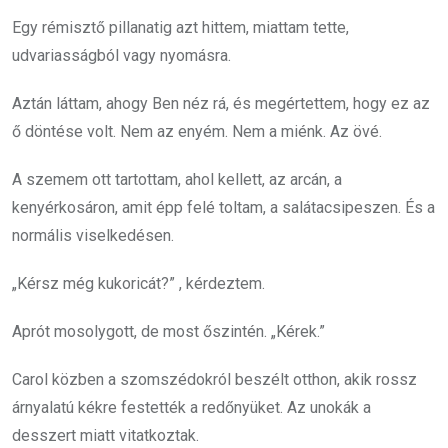
Egy rémisztő pillanatig azt hittem, miattam tette,
udvariasságból vagy nyomásra.
Aztán láttam, ahogy Ben néz rá, és megértettem, hogy ez az
ő döntése volt. Nem az enyém. Nem a miénk. Az övé.
A szemem ott tartottam, ahol kellett, az arcán, a
kenyérkosáron, amit épp felé toltam, a salátacsipeszen. És a
normális viselkedésen.
„Kérsz még kukoricát?” , kérdeztem.
Aprót mosolygott, de most őszintén. „Kérek.”
Carol közben a szomszédokról beszélt otthon, akik rossz
árnyalatú kékre festették a redőnyüket. Az unokák a
desszert miatt vitatkoztak.