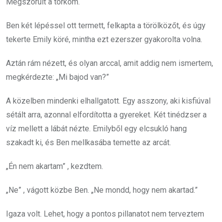
Megszorult a torkom.
Ben két lépéssel ott termett, felkapta a törölközőt, és úgy
tekerte Emily köré, mintha ezt ezerszer gyakorolta volna.
Aztán rám nézett, és olyan arccal, amit addig nem ismertem,
megkérdezte: „Mi bajod van?”
A közelben mindenki elhallgatott. Egy asszony, aki kisfiúval
sétált arra, azonnal elfordította a gyereket. Két tinédzser a
víz mellett a lábát nézte. Emilyből egy elcsukló hang
szakadt ki, és Ben mellkasába temette az arcát.
„Én nem akartam” , kezdtem.
„Ne” , vágott közbe Ben. „Ne mondd, hogy nem akartad.”
Igaza volt. Lehet, hogy a pontos pillanatot nem terveztem