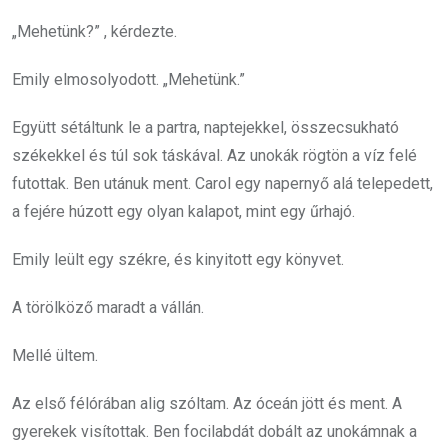
„Mehetünk?” , kérdezte.
Emily elmosolyodott. „Mehetünk.”
Együtt sétáltunk le a partra, naptejekkel, összecsukható
székekkel és túl sok táskával. Az unokák rögtön a víz felé
futottak. Ben utánuk ment. Carol egy napernyő alá telepedett,
a fejére húzott egy olyan kalapot, mint egy űrhajó.
Emily leült egy székre, és kinyitott egy könyvet.
A törölköző maradt a vállán.
Mellé ültem.
Az első félórában alig szóltam. Az óceán jött és ment. A
gyerekek visítottak. Ben focilabdát dobált az unokámnak a