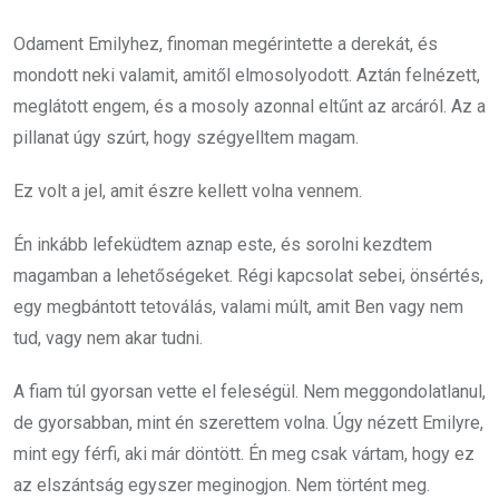
Odament Emilyhez, finoman megérintette a derekát, és
mondott neki valamit, amitől elmosolyodott. Aztán felnézett,
meglátott engem, és a mosoly azonnal eltűnt az arcáról. Az a
pillanat úgy szúrt, hogy szégyelltem magam.
Ez volt a jel, amit észre kellett volna vennem.
Én inkább lefeküdtem aznap este, és sorolni kezdtem
magamban a lehetőségeket. Régi kapcsolat sebei, önsértés,
egy megbántott tetoválás, valami múlt, amit Ben vagy nem
tud, vagy nem akar tudni.
A fiam túl gyorsan vette el feleségül. Nem meggondolatlanul,
de gyorsabban, mint én szerettem volna. Úgy nézett Emilyre,
mint egy férfi, aki már döntött. Én meg csak vártam, hogy ez
az elszántság egyszer meginogjon. Nem történt meg.