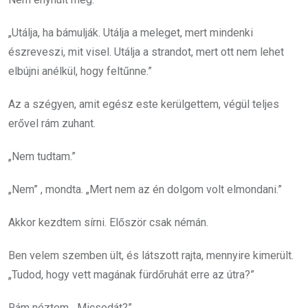
„Utálja, ha bámulják. Utálja a meleget, mert mindenki
észreveszi, mit visel. Utálja a strandot, mert ott nem lehet
elbújni anélkül, hogy feltűnne.”
Az a szégyen, amit egész este kerülgettem, végül teljes
erővel rám zuhant.
„Nem tudtam.”
„Nem” , mondta. „Mert nem az én dolgom volt elmondani.”
Akkor kezdtem sírni. Először csak némán.
Ben velem szemben ült, és látszott rajta, mennyire kimerült.
„Tudod, hogy vett magának fürdőruhát erre az útra?”
Rám néztem. „Micsodát?”