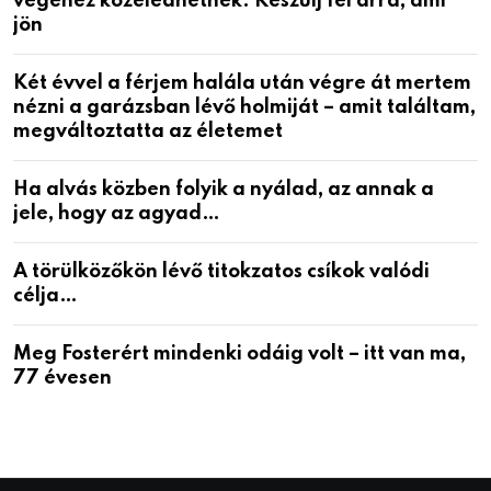
végéhez közeledhetnek. Készülj fel arra, ami
jön
Két évvel a férjem halála után végre át mertem
nézni a garázsban lévő holmiját – amit találtam,
megváltoztatta az életemet
Ha alvás közben folyik a nyálad, az annak a
jele, hogy az agyad…
A törülközőkön lévő titokzatos csíkok valódi
célja…
Meg Fosterért mindenki odáig volt – itt van ma,
77 évesen