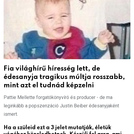
Fia világhírű híresség lett, de
édesanyja tragikus múltja rosszabb,
mint azt el tudnád képzelni
Pattie Mellette forgatókönyvíró és producer - de ma
leginkább a popszenzáció Justin Beiber édesanyjaként
ismert.
Ha a szüleid ezt a 3 jelet mutatják, életük