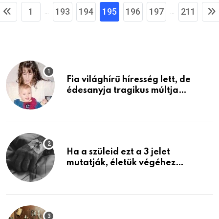
1
193
194
195
196
197
211
...
...
Fia világhírű híresség lett, de
édesanyja tragikus múltja
rosszabb, mint azt el tudnád
képzelni
Ha a szüleid ezt a 3 jelet
mutatják, életük végéhez
közeledhetnek. Készülj fel arra,
ami jön