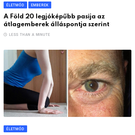
ÉLETMÓD
EMBEREK
A Föld 20 legjóképűbb pasija az
átlagemberek álláspontja szerint
LESS THAN A MINUTE
ÉLETMÓD