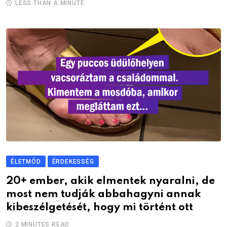
LESS THAN A MINUTE
ÉLETMÓD
ÉRDEKESSÉG
20+ ember, akik elmentek nyaralni, de
most nem tudják abbahagyni annak
kibeszélgetését, hogy mi történt ott
2 MINUTES READ