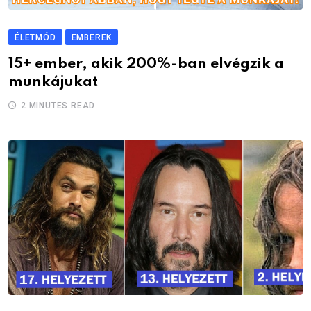
ÉLETMÓD
EMBEREK
15+ ember, akik 200%-ban elvégzik a
munkájukat
2 MINUTES READ