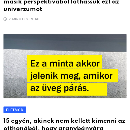
másik perspektívából láthassuk ezt az
univerzumot
2 MINUTES READ
ÉLETMÓD
15 egyén, akinek nem kellett kimenni az
otthonából, hogy aranybányára