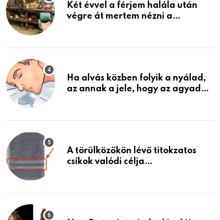
Két évvel a férjem halála után
végre át mertem nézni a
garázsban lévő holmiját – amit
találtam, megváltoztatta az
életemet
Ha alvás közben folyik a nyálad,
az annak a jele, hogy az agyad…
A törülközőkön lévő titokzatos
csíkok valódi célja…