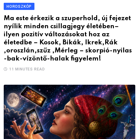
HOROSZKÓP
Ma este érkezik a szuperhold, új fejezet
nyílik minden csillagjegy életében–
ilyen pozitív változásokat hoz az
életedbe – Kosok, Bikák, Ikrek,Rák
,oroszlán,szűz ,Mérleg – skorpió-nyilas
-bak-vízöntő-halak figyelem!
11 MINUTES READ