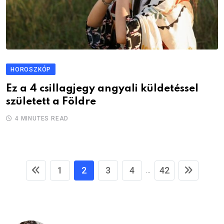
HOROSZKÓP
Ez a 4 csillagjegy angyali küldetéssel
született a Földre
4 MINUTES READ
1
2
3
4
42
...