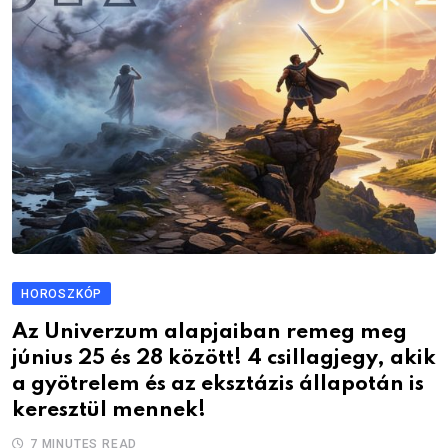
HOROSZKÓP
Az Univerzum alapjaiban remeg meg
június 25 és 28 között! 4 csillagjegy, akik
a gyötrelem és az eksztázis állapotán is
keresztül mennek!
7 MINUTES READ