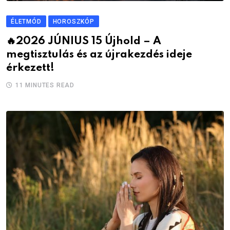
ÉLETMÓD
HOROSZKÓP
🔥2026 JÚNIUS 15 Újhold – A
megtisztulás és az újrakezdés ideje
érkezett!
11 MINUTES READ