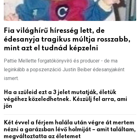
Fia világhírű híresség lett, de
édesanyja tragikus múltja rosszabb,
mint azt el tudnád képzelni
Pattie Mellette forgatókönyvíró és producer - de ma
leginkább a popszenzáció Justin Beiber édesanyjaként
ismert.
Ha a szüleid ezt a 3 jelet mutatják, életük
végéhez közeledhetnek. Készülj fel arra, ami
jön
Két évvel a férjem halála után végre át mertem
nézni a garázsban lévő holmiját – amit találtam,
megváltoztatta az életemet