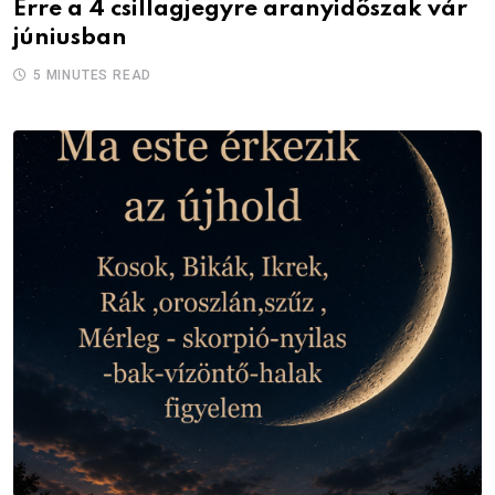
Erre a 4 csillagjegyre aranyidőszak vár
júniusban
5 MINUTES READ