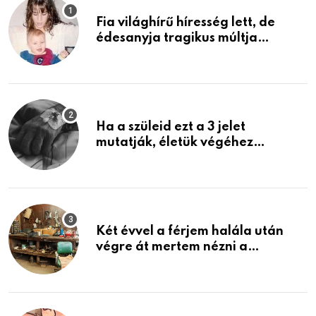
Fia világhírű híresség lett, de
édesanyja tragikus múltja
rosszabb, mint azt el tudnád
képzelni
Ha a szüleid ezt a 3 jelet
mutatják, életük végéhez
közeledhetnek. Készülj fel arra,
ami jön
Két évvel a férjem halála után
végre át mertem nézni a
garázsban lévő holmiját – amit
találtam, megváltoztatta az
életemet