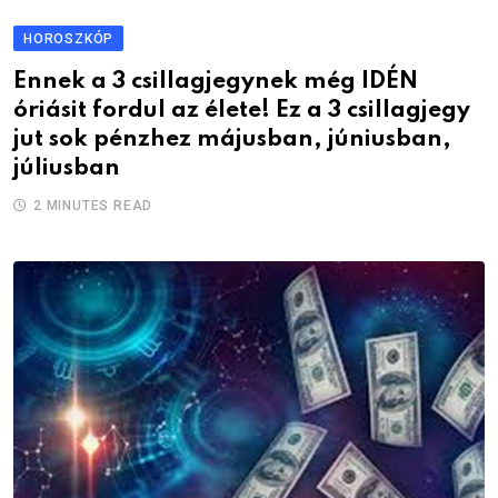
HOROSZKÓP
Ennek a 3 csillagjegynek még IDÉN
óriásit fordul az élete! Ez a 3 csillagjegy
jut sok pénzhez májusban, júniusban,
júliusban
2 MINUTES READ