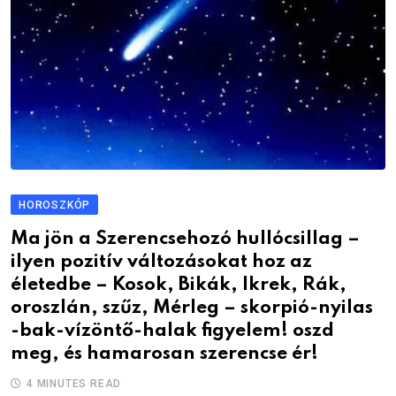
HOROSZKÓP
Ma jön a Szerencsehozó hullócsillag –
ilyen pozitív változásokat hoz az
életedbe – Kosok, Bikák, Ikrek, Rák,
oroszlán, szűz, Mérleg – skorpió-nyilas
-bak-vízöntő-halak figyelem! oszd
meg, és hamarosan szerencse ér!
4 MINUTES READ