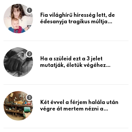
Fia világhírű híresség lett, de
édesanyja tragikus múltja
rosszabb, mint azt el tudnád
képzelni
Ha a szüleid ezt a 3 jelet
mutatják, életük végéhez
közeledhetnek. Készülj fel arra,
ami jön
Két évvel a férjem halála után
végre át mertem nézni a
garázsban lévő holmiját – amit
találtam, megváltoztatta az
életemet