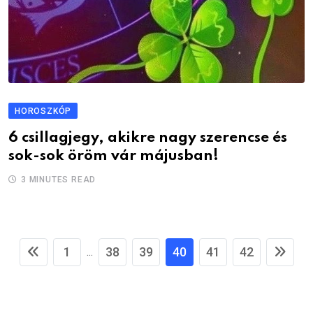
HOROSZKÓP
6 csillagjegy, akikre nagy szerencse és
sok-sok öröm vár májusban!
3 MINUTES READ
1
38
39
40
41
42
...