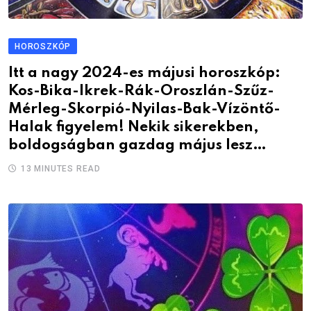
HOROSZKÓP
Itt a nagy 2024-es májusi horoszkóp:
Kos-Bika-Ikrek-Rák-Oroszlán-Szűz-
Mérleg-Skorpió-Nyilas-Bak-Vízöntő-
Halak figyelem! Nekik sikerekben,
boldogságban gazdag május lesz…
13 MINUTES READ