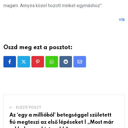
magam. Annyira közel hozott minket egymáshoz”.
via
Oszd meg ezt a posztot:
Pinterest
Whatsapp
Reddit
Share
via
Email
ELŐZŐ POSZT
Az ‘egy a millióból’ betegséggel született
fiú megteszi az első lépéseket | „Most már