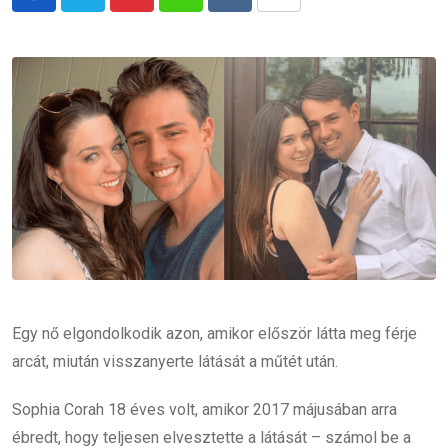
Pinterest
Whatsapp
Reddit
Share
via
Email
Egy nő elgondolkodik azon, amikor először látta meg férje
arcát, miután visszanyerte látását a műtét után.
Sophia Corah 18 éves volt, amikor 2017 májusában arra
ébredt, hogy teljesen elvesztette a látását – számol be a