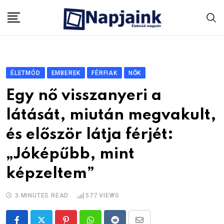
Skip
to
content
ÉLETMÓD
EMBEREK
FÉRFIAK
NŐK
Egy nő visszanyeri a
látását, miután megvakult,
és először látja férjét:
„Jóképűbb, mint
képzeltem”
3 MINUTES READ
577
VIEWS