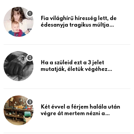
Fia világhírű híresség lett, de
édesanyja tragikus múltja
rosszabb, mint azt el tudnád
képzelni
Ha a szüleid ezt a 3 jelet
mutatják, életük végéhez
közeledhetnek. Készülj fel arra,
ami jön
Két évvel a férjem halála után
végre át mertem nézni a
garázsban lévő holmiját – amit
találtam, megváltoztatta az
életemet