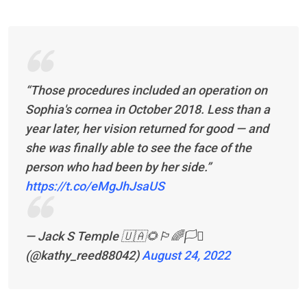
“Those procedures included an operation on
Sophia's cornea in October 2018. Less than a
year later, her vision returned for good — and
she was finally able to see the face of the
person who had been by her side.”
https://t.co/eMgJhJsaUS
— Jack S Temple 🇺🇦🌻🏳️‍🌈🏳️‍⚧️
(@kathy_reed88042)
August 24, 2022