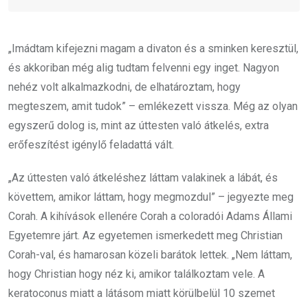
„Imádtam kifejezni magam a divaton és a sminken keresztül,
és akkoriban még alig tudtam felvenni egy inget. Nagyon
nehéz volt alkalmazkodni, de elhatároztam, hogy
megteszem, amit tudok” – emlékezett vissza. Még az olyan
egyszerű dolog is, mint az úttesten való átkelés, extra
erőfeszítést igénylő feladattá vált.
„Az úttesten való átkeléshez láttam valakinek a lábát, és
követtem, amikor láttam, hogy megmozdul” – jegyezte meg
Corah. A kihívások ellenére Corah a coloradói Adams Állami
Egyetemre járt. Az egyetemen ismerkedett meg Christian
Corah-val, és hamarosan közeli barátok lettek. „Nem láttam,
hogy Christian hogy néz ki, amikor találkoztam vele. A
keratoconus miatt a látásom miatt körülbelül 10 szemet