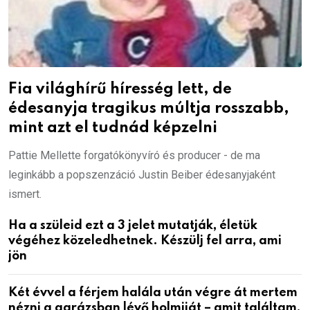
Fia világhírű híresség lett, de
édesanyja tragikus múltja rosszabb,
mint azt el tudnád képzelni
Pattie Mellette forgatókönyvíró és producer - de ma
leginkább a popszenzáció Justin Beiber édesanyjaként
ismert.
Ha a szüleid ezt a 3 jelet mutatják, életük
végéhez közeledhetnek. Készülj fel arra, ami
jön
Két évvel a férjem halála után végre át mertem
nézni a garázsban lévő holmiját – amit találtam,