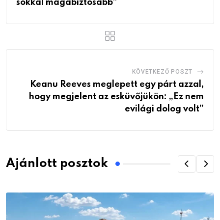
sokkal magabiztosabb”
KÖVETKEZŐ POSZT
Keanu Reeves meglepett egy párt azzal,
hogy megjelent az esküvőjükön: „Ez nem
evilági dolog volt”
Ajánlott posztok