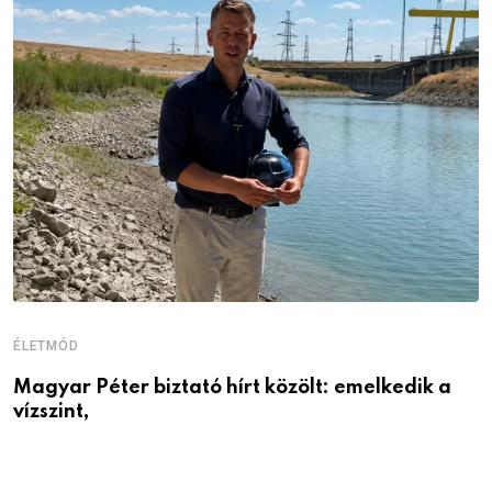
ÉLETMÓD
E
Magyar Péter biztató hírt közölt: emelkedik a
Ö
vízszint,
a