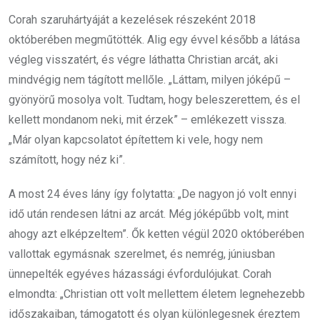
Corah szaruhártyáját a kezelések részeként 2018
októberében megműtötték. Alig egy évvel később a látása
végleg visszatért, és végre láthatta Christian arcát, aki
mindvégig nem tágított mellőle. „Láttam, milyen jóképű –
gyönyörű mosolya volt. Tudtam, hogy beleszerettem, és el
kellett mondanom neki, mit érzek” – emlékezett vissza.
„Már olyan kapcsolatot építettem ki vele, hogy nem
számított, hogy néz ki”.
A most 24 éves lány így folytatta: „De nagyon jó volt ennyi
idő után rendesen látni az arcát. Még jóképűbb volt, mint
ahogy azt elképzeltem”. Ők ketten végül 2020 októberében
vallottak egymásnak szerelmet, és nemrég, júniusban
ünnepelték egyéves házassági évfordulójukat. Corah
elmondta: „Christian ott volt mellettem életem legnehezebb
időszakaiban, támogatott és olyan különlegesnek éreztem