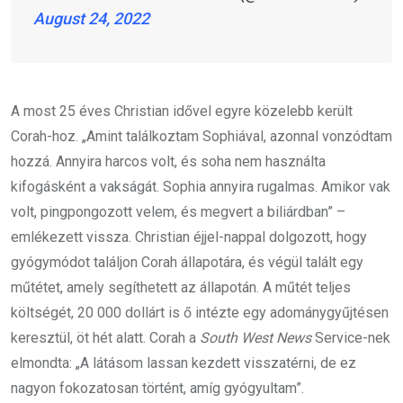
August 24, 2022
A most 25 éves Christian idővel egyre közelebb került
Corah-hoz. „Amint találkoztam Sophiával, azonnal vonzódtam
hozzá. Annyira harcos volt, és soha nem használta
kifogásként a vakságát. Sophia annyira rugalmas. Amikor vak
volt, pingpongozott velem, és megvert a biliárdban” –
emlékezett vissza. Christian éjjel-nappal dolgozott, hogy
gyógymódot találjon Corah állapotára, és végül talált egy
műtétet, amely segíthetett az állapotán. A műtét teljes
költségét, 20 000 dollárt is ő intézte egy adománygyűjtésen
keresztül, öt hét alatt. Corah a
South West News
Service-nek
elmondta: „A látásom lassan kezdett visszatérni, de ez
nagyon fokozatosan történt, amíg gyógyultam”.