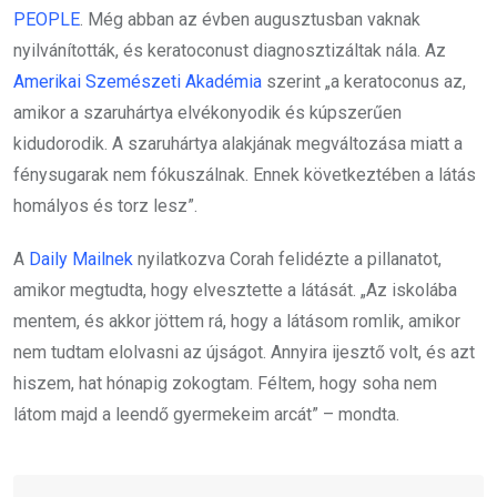
PEOPLE
. Még abban az évben augusztusban vaknak
nyilvánították, és keratoconust diagnosztizáltak nála. Az
Amerikai Szemészeti Akadémia
szerint „a keratoconus az,
amikor a szaruhártya elvékonyodik és kúpszerűen
kidudorodik. A szaruhártya alakjának megváltozása miatt a
fénysugarak nem fókuszálnak. Ennek következtében a látás
homályos és torz lesz”.
A
Daily Mailnek
nyilatkozva Corah felidézte a pillanatot,
amikor megtudta, hogy elvesztette a látását. „Az iskolába
mentem, és akkor jöttem rá, hogy a látásom romlik, amikor
nem tudtam elolvasni az újságot. Annyira ijesztő volt, és azt
hiszem, hat hónapig zokogtam. Féltem, hogy soha nem
látom majd a leendő gyermekeim arcát” – mondta.