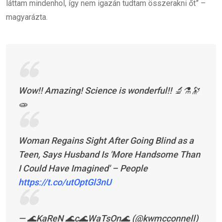
láttam mindenhol, így nem igazán tudtam összerakni őt” –
magyarázta.
Wow!! Amazing! Science is wonderful!! 🔬⚗️🔭
🧫
Woman Regains Sight After Going Blind as a
Teen, Says Husband Is 'More Handsome Than
I Could Have Imagined' – People
https://t.co/utOptGl3nU
— 🌊KaReN 🌊c🌊WaTsOn🌊 (@kwmcconnell)