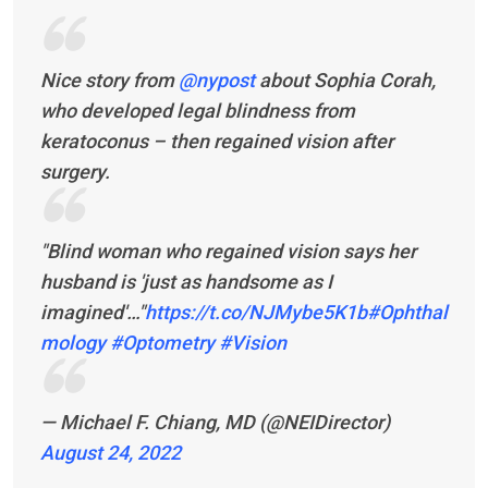
Nice story from
@nypost
about Sophia Corah,
who developed legal blindness from
keratoconus – then regained vision after
surgery.
"Blind woman who regained vision says her
husband is 'just as handsome as I
imagined'…"
https://t.co/NJMybe5K1b
#Ophthal
mology
#Optometry
#Vision
— Michael F. Chiang, MD (@NEIDirector)
August 24, 2022