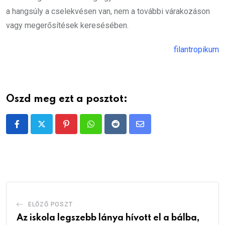
a hangsúly a cselekvésen van, nem a további várakozáson
vagy megerősítések keresésében.
filantropikum
Oszd meg ezt a posztot:
Pinterest
Whatsapp
Reddit
Share
via
Email
ELŐZŐ POSZT
Az iskola legszebb lánya hívott el a bálba,