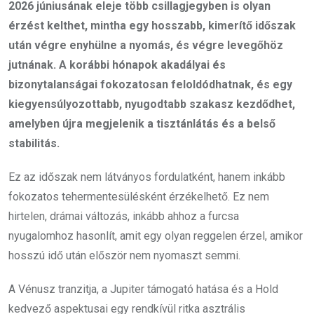
2026 júniusának eleje több csillagjegyben is olyan
érzést kelthet, mintha egy hosszabb, kimerítő időszak
után végre enyhülne a nyomás, és végre levegőhöz
jutnának. A korábbi hónapok akadályai és
bizonytalanságai fokozatosan feloldódhatnak, és egy
kiegyensúlyozottabb, nyugodtabb szakasz kezdődhet,
amelyben újra megjelenik a tisztánlátás és a belső
stabilitás.
Ez az időszak nem látványos fordulatként, hanem inkább
fokozatos tehermentesülésként érzékelhető. Ez nem
hirtelen, drámai változás, inkább ahhoz a furcsa
nyugalomhoz hasonlít, amit egy olyan reggelen érzel, amikor
hosszú idő után először nem nyomaszt semmi.
A Vénusz tranzitja, a Jupiter támogató hatása és a Hold
kedvező aspektusai egy rendkívül ritka asztrális