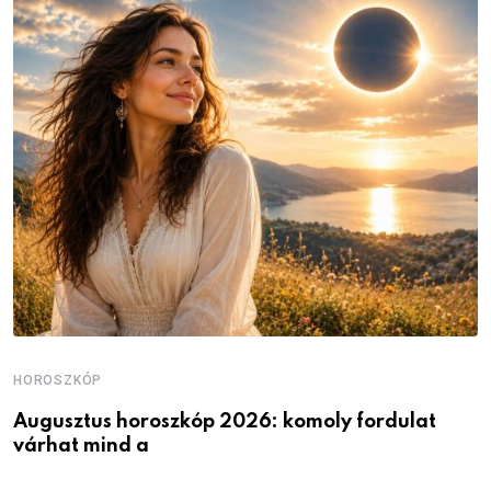
HOROSZKÓP
H
Augusztus horoszkóp 2026: komoly fordulat
K
várhat mind a
v