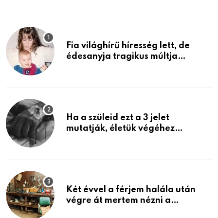
Fia világhírű híresség lett, de
édesanyja tragikus múltja
rosszabb, mint azt el tudnád
képzelni
Ha a szüleid ezt a 3 jelet
mutatják, életük végéhez
közeledhetnek. Készülj fel arra,
ami jön
Két évvel a férjem halála után
végre át mertem nézni a
garázsban lévő holmiját – amit