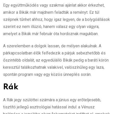
Egy együttműködés vagy szakmai ajánlat akkor érkezhet,
amikor a Bikák már majdnem feladták a reményt. Ez túl
szépnek tűnhet ahhoz, hogy igaz legyen, de a bolygóállások
szerint ez nem illúzió, hanem válasz egy olyan vágyra,
amelyet a Bikák már február óta hordoznak magukban.
A szerelemben a dolgok lassan, de mélyen alakulnak. A
párkapcsolatban élők felfedezik a párjuk sebezhetőbb és
őszintébb oldalát, az egyedülálló Bikák pedig a baráti körön
keresztül találkozhatnak valakivel, valószínűleg egy laza,
spontán program vagy egy közös ünneplés során.
Rák
A Rák jegy szülöttei számára a június egy erőteljesebb,
tisztító jellegű asztrológiai hatással indul: a Vénusz