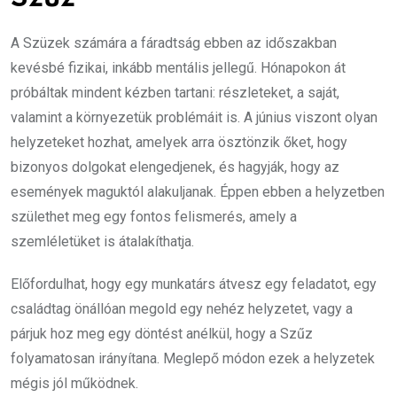
A Szüzek számára a fáradtság ebben az időszakban
kevésbé fizikai, inkább mentális jellegű. Hónapokon át
próbáltak mindent kézben tartani: részleteket, a saját,
valamint a környezetük problémáit is. A június viszont olyan
helyzeteket hozhat, amelyek arra ösztönzik őket, hogy
bizonyos dolgokat elengedjenek, és hagyják, hogy az
események maguktól alakuljanak. Éppen ebben a helyzetben
születhet meg egy fontos felismerés, amely a
szemléletüket is átalakíthatja.
Előfordulhat, hogy egy munkatárs átvesz egy feladatot, egy
családtag önállóan megold egy nehéz helyzetet, vagy a
párjuk hoz meg egy döntést anélkül, hogy a Szűz
folyamatosan irányítana. Meglepő módon ezek a helyzetek
mégis jól működnek.