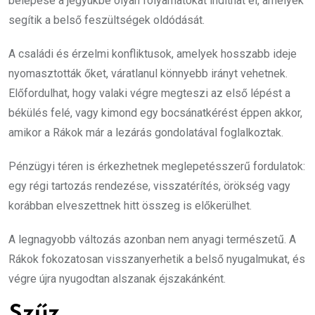
belépése a jegyükbe olyan folyamatokat indíthat el, amelyek
segítik a belső feszültségek oldódását.
A családi és érzelmi konfliktusok, amelyek hosszabb ideje
nyomasztották őket, váratlanul könnyebb irányt vehetnek.
Előfordulhat, hogy valaki végre megteszi az első lépést a
békülés felé, vagy kimond egy bocsánatkérést éppen akkor,
amikor a Rákok már a lezárás gondolatával foglalkoztak.
Pénzügyi téren is érkezhetnek meglepetésszerű fordulatok:
egy régi tartozás rendezése, visszatérítés, örökség vagy
korábban elveszettnek hitt összeg is előkerülhet.
A legnagyobb változás azonban nem anyagi természetű. A
Rákok fokozatosan visszanyerhetik a belső nyugalmukat, és
végre újra nyugodtan alszanak éjszakánként.
Szűz