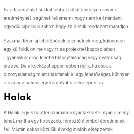
Ez a tapasztalat sokkal többet adhat bármilyen anyagi
eredménynél: segíthet felismerni, hogy nem kell mindent
egyedül cipelniük ahhoz, hogy az életük rendezett maradjon.
Szakmai téren új lehetőségek jelenhetnek meg, különösen
egy külföldi, online vagy friss projekttel kapcsolatban.
Ugyanakkor erős lehet a bizonytalanság vagy óvatosság
érzése. De a kockázat éppen ebben rejlik: ha csak a
bizonytalanság miatt utasítanak el egy lehetőséget, könnyen
elszalaszthatnak egy komolyabb előrelépést is.
Halak
A Halak jegy szülöttei számára a nyár kezdete olyan élmény
lehet, mintha egy hosszabb, fárasztó álomból ébrednének
fel. Miután sokan közülük évekig inkább elképzeltek,