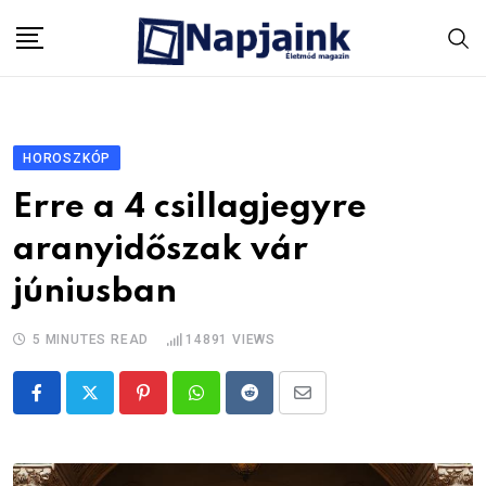
Skip
to
content
HOROSZKÓP
Erre a 4 csillagjegyre
aranyidőszak vár
júniusban
5 MINUTES READ
14891
VIEWS
Pinterest
Whatsapp
Reddit
Share
via
Email