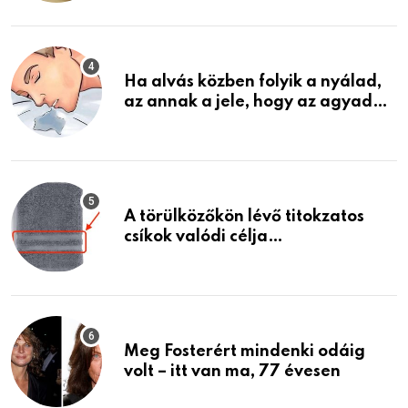
találtam, megváltoztatta az
életemet
Ha alvás közben folyik a nyálad,
az annak a jele, hogy az agyad…
A törülközőkön lévő titokzatos
csíkok valódi célja…
Meg Fosterért mindenki odáig
volt – itt van ma, 77 évesen