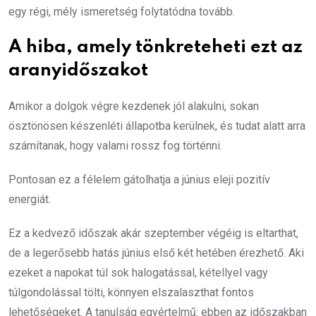
egy régi, mély ismeretség folytatódna tovább.
A hiba, amely tönkreteheti ezt az
aranyidőszakot
Amikor a dolgok végre kezdenek jól alakulni, sokan
ösztönösen készenléti állapotba kerülnek, és tudat alatt arra
számítanak, hogy valami rossz fog történni.
Pontosan ez a félelem gátolhatja a június eleji pozitív
energiát.
Ez a kedvező időszak akár szeptember végéig is eltarthat,
de a legerősebb hatás június első két hetében érezhető. Aki
ezeket a napokat túl sok halogatással, kétellyel vagy
túlgondolással tölti, könnyen elszalaszthat fontos
lehetőségeket. A tanulság egyértelmű: ebben az időszakban