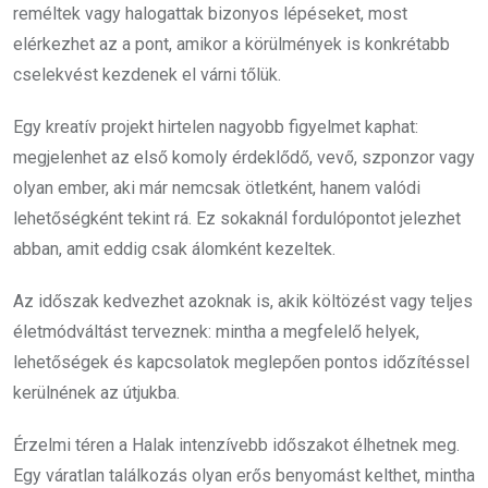
reméltek vagy halogattak bizonyos lépéseket, most
elérkezhet az a pont, amikor a körülmények is konkrétabb
cselekvést kezdenek el várni tőlük.
Egy kreatív projekt hirtelen nagyobb figyelmet kaphat:
megjelenhet az első komoly érdeklődő, vevő, szponzor vagy
olyan ember, aki már nemcsak ötletként, hanem valódi
lehetőségként tekint rá. Ez sokaknál fordulópontot jelezhet
abban, amit eddig csak álomként kezeltek.
Az időszak kedvezhet azoknak is, akik költözést vagy teljes
életmódváltást terveznek: mintha a megfelelő helyek,
lehetőségek és kapcsolatok meglepően pontos időzítéssel
kerülnének az útjukba.
Érzelmi téren a Halak intenzívebb időszakot élhetnek meg.
Egy váratlan találkozás olyan erős benyomást kelthet, mintha