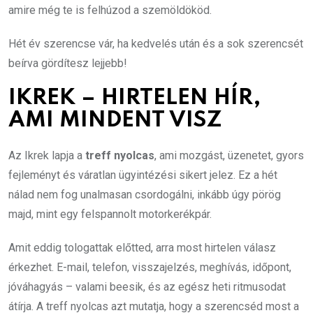
amire még te is felhúzod a szemöldököd.
Hét év szerencse vár, ha kedvelés után és a sok szerencsét
beírva gördítesz lejjebb!
IKREK – HIRTELEN HÍR,
AMI MINDENT VISZ
Az Ikrek lapja a
treff nyolcas
, ami mozgást, üzenetet, gyors
fejleményt és váratlan ügyintézési sikert jelez. Ez a hét
nálad nem fog unalmasan csordogálni, inkább úgy pörög
majd, mint egy felspannolt motorkerékpár.
Amit eddig tologattak előtted, arra most hirtelen válasz
érkezhet. E-mail, telefon, visszajelzés, meghívás, időpont,
jóváhagyás – valami beesik, és az egész heti ritmusodat
átírja. A treff nyolcas azt mutatja, hogy a szerencséd most a