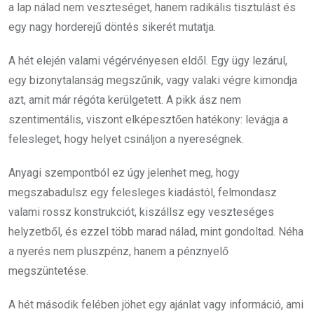
a lap nálad nem veszteséget, hanem radikális tisztulást és
egy nagy horderejű döntés sikerét mutatja.
A hét elején valami végérvényesen eldől. Egy ügy lezárul,
egy bizonytalanság megszűnik, vagy valaki végre kimondja
azt, amit már régóta kerülgetett. A pikk ász nem
szentimentális, viszont elképesztően hatékony: levágja a
felesleget, hogy helyet csináljon a nyereségnek.
Anyagi szempontból ez úgy jelenhet meg, hogy
megszabadulsz egy felesleges kiadástól, felmondasz
valami rossz konstrukciót, kiszállsz egy veszteséges
helyzetből, és ezzel több marad nálad, mint gondoltad. Néha
a nyerés nem pluszpénz, hanem a pénznyelő
megszüntetése.
A hét második felében jöhet egy ajánlat vagy információ, ami