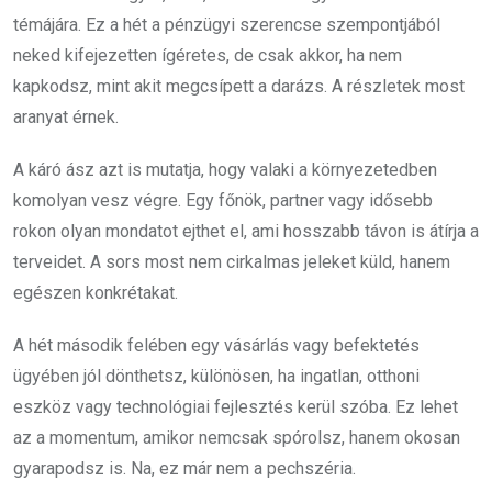
témájára. Ez a hét a pénzügyi szerencse szempontjából
neked kifejezetten ígéretes, de csak akkor, ha nem
kapkodsz, mint akit megcsípett a darázs. A részletek most
aranyat érnek.
A káró ász azt is mutatja, hogy valaki a környezetedben
komolyan vesz végre. Egy főnök, partner vagy idősebb
rokon olyan mondatot ejthet el, ami hosszabb távon is átírja a
terveidet. A sors most nem cirkalmas jeleket küld, hanem
egészen konkrétakat.
A hét második felében egy vásárlás vagy befektetés
ügyében jól dönthetsz, különösen, ha ingatlan, otthoni
eszköz vagy technológiai fejlesztés kerül szóba. Ez lehet
az a momentum, amikor nemcsak spórolsz, hanem okosan
gyarapodsz is. Na, ez már nem a pechszéria.