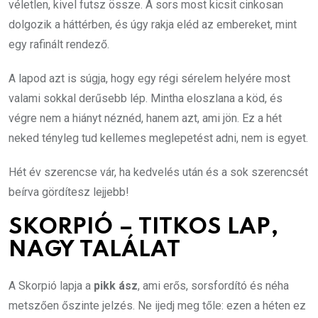
véletlen, kivel futsz össze. A sors most kicsit cinkosan
dolgozik a háttérben, és úgy rakja eléd az embereket, mint
egy rafinált rendező.
A lapod azt is súgja, hogy egy régi sérelem helyére most
valami sokkal derűsebb lép. Mintha eloszlana a köd, és
végre nem a hiányt néznéd, hanem azt, ami jön. Ez a hét
neked tényleg tud kellemes meglepetést adni, nem is egyet.
Hét év szerencse vár, ha kedvelés után és a sok szerencsét
beírva gördítesz lejjebb!
SKORPIÓ – TITKOS LAP,
NAGY TALÁLAT
A Skorpió lapja a
pikk ász
, ami erős, sorsfordító és néha
metszően őszinte jelzés. Ne ijedj meg tőle: ezen a héten ez