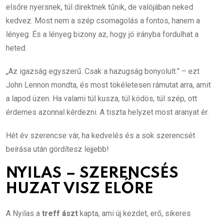
elsőre nyersnek, túl direktnek tűnik, de valójában neked
kedvez. Most nem a szép csomagolás a fontos, hanem a
lényeg. És a lényeg bizony az, hogy jó irányba fordulhat a
heted.
„Az igazság egyszerű. Csak a hazugság bonyolult.” – ezt
John Lennon mondta, és most tökéletesen rámutat arra, amit
a lapod üzen. Ha valami túl kusza, túl ködös, túl szép, ott
érdemes azonnal kérdezni. A tiszta helyzet most aranyat ér.
Hét év szerencse vár, ha kedvelés és a sok szerencsét
beírása után gördítesz lejjebb!
NYILAS – SZERENCSÉS
HUZAT VISZ ELŐRE
A Nyilas a
treff ászt
kapta, ami új kezdet, erő, sikeres