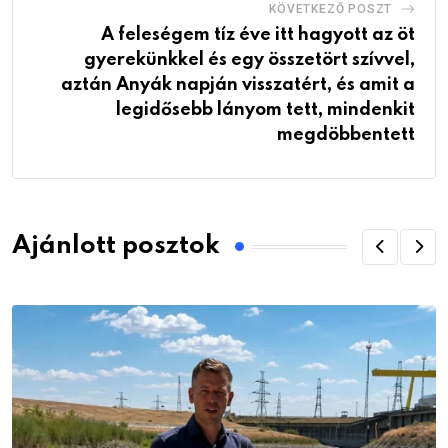
KÖVETKEZŐ POSZT
A feleségem tíz éve itt hagyott az öt
gyerekünkkel és egy összetört szívvel,
aztán Anyák napján visszatért, és amit a
legidősebb lányom tett, mindenkit
megdöbbentett
Ajánlott posztok