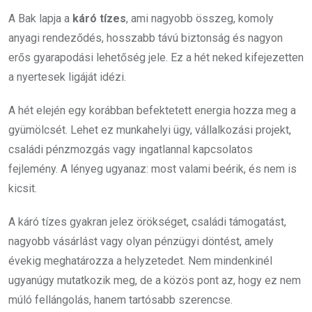
A Bak lapja a
káró tízes
, ami nagyobb összeg, komoly
anyagi rendeződés, hosszabb távú biztonság és nagyon
erős gyarapodási lehetőség jele. Ez a hét neked kifejezetten
a nyertesek ligáját idézi.
A hét elején egy korábban befektetett energia hozza meg a
gyümölcsét. Lehet ez munkahelyi ügy, vállalkozási projekt,
családi pénzmozgás vagy ingatlannal kapcsolatos
fejlemény. A lényeg ugyanaz: most valami beérik, és nem is
kicsit.
A káró tízes gyakran jelez örökséget, családi támogatást,
nagyobb vásárlást vagy olyan pénzügyi döntést, amely
évekig meghatározza a helyzetedet. Nem mindenkinél
ugyanúgy mutatkozik meg, de a közös pont az, hogy ez nem
múló fellángolás, hanem tartósabb szerencse.