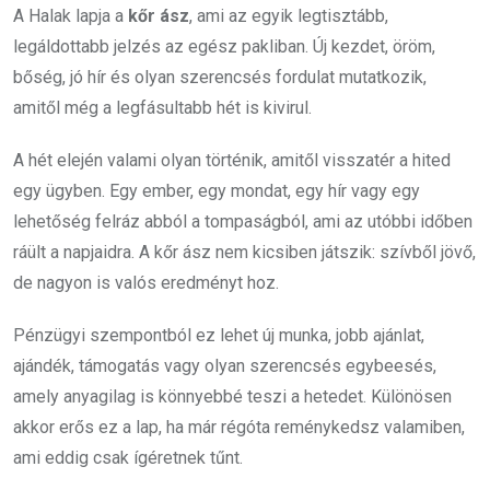
A Halak lapja a
kőr ász
, ami az egyik legtisztább,
legáldottabb jelzés az egész pakliban. Új kezdet, öröm,
bőség, jó hír és olyan szerencsés fordulat mutatkozik,
amitől még a legfásultabb hét is kivirul.
A hét elején valami olyan történik, amitől visszatér a hited
egy ügyben. Egy ember, egy mondat, egy hír vagy egy
lehetőség felráz abból a tompaságból, ami az utóbbi időben
ráült a napjaidra. A kőr ász nem kicsiben játszik: szívből jövő,
de nagyon is valós eredményt hoz.
Pénzügyi szempontból ez lehet új munka, jobb ajánlat,
ajándék, támogatás vagy olyan szerencsés egybeesés,
amely anyagilag is könnyebbé teszi a hetedet. Különösen
akkor erős ez a lap, ha már régóta reménykedsz valamiben,
ami eddig csak ígéretnek tűnt.