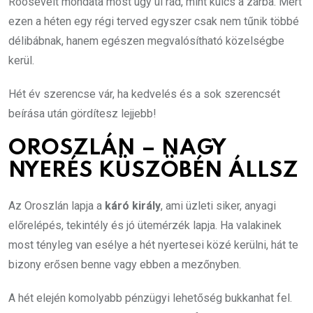
Roosevelt mondata most úgy ül rád, mint kulcs a zárba. Mert
ezen a héten egy régi terved egyszer csak nem tűnik többé
délibábnak, hanem egészen megvalósítható közelségbe
kerül.
Hét év szerencse vár, ha kedvelés és a sok szerencsét
beírása után gördítesz lejjebb!
OROSZLÁN – NAGY
NYERÉS KÜSZÖBÉN ÁLLSZ
Az Oroszlán lapja a
káró király
, ami üzleti siker, anyagi
előrelépés, tekintély és jó ütemérzék lapja. Ha valakinek
most tényleg van esélye a hét nyertesei közé kerülni, hát te
bizony erősen benne vagy ebben a mezőnyben.
A hét elején komolyabb pénzügyi lehetőség bukkanhat fel.