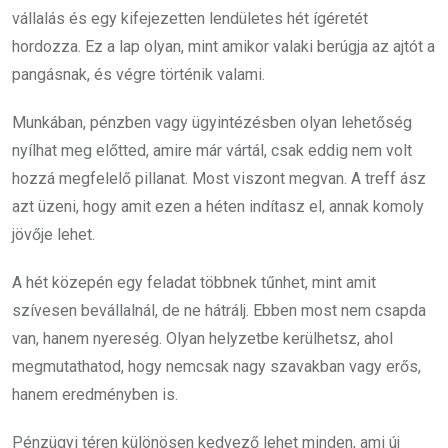
vállalás és egy kifejezetten lendületes hét ígéretét
hordozza. Ez a lap olyan, mint amikor valaki berúgja az ajtót a
pangásnak, és végre történik valami.
Munkában, pénzben vagy ügyintézésben olyan lehetőség
nyílhat meg előtted, amire már vártál, csak eddig nem volt
hozzá megfelelő pillanat. Most viszont megvan. A treff ász
azt üzeni, hogy amit ezen a héten indítasz el, annak komoly
jövője lehet.
A hét közepén egy feladat többnek tűnhet, mint amit
szívesen bevállalnál, de ne hátrálj. Ebben most nem csapda
van, hanem nyereség. Olyan helyzetbe kerülhetsz, ahol
megmutathatod, hogy nemcsak nagy szavakban vagy erős,
hanem eredményben is.
Pénzügyi téren különösen kedvező lehet minden, ami új