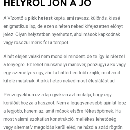
HELYRŐL JÖN A JÓ
A Vízöntő a
pikk hetest
kapta, ami ravasz, különös, kissé
enigmatikus lap, de ezen a héten neked kifejezetten előnyt
jelez. Olyan helyzetben nyerhetsz, ahol mások kapkodnak
vagy rosszul mérik fel a terepet.
A hét elején valaki nem mond el mindent, de te így is ráérzel
a lényegre. Ez lehet munkahelyi manőver, pénzügyi alku vagy
egy személyes ügy, ahol a háttérben több zajlik, mint amit
kifelé mutatnak. A pikk hetes neked most éleslátást ad.
Pénzügyekben ez a lap gyakran azt mutatja, hogy egy
kerülőút hozza a hasznot. Nem a legegyenesebb ajánlat lesz
a legjobb, hanem az, amit mások elsőre félresöpörnek. Ha
most valami szokatlan konstrukció, mellékes lehetőség
vagy alternatív megoldás kerül eléd, ne húzd a szád rögtön.