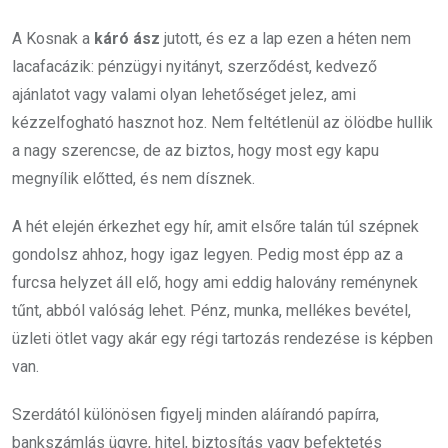
A Kosnak a
káró ász
jutott, és ez a lap ezen a héten nem
lacafacázik: pénzügyi nyitányt, szerződést, kedvező
ajánlatot vagy valami olyan lehetőséget jelez, ami
kézzelfogható hasznot hoz. Nem feltétlenül az ölödbe hullik
a nagy szerencse, de az biztos, hogy most egy kapu
megnyílik előtted, és nem dísznek.
A hét elején érkezhet egy hír, amit elsőre talán túl szépnek
gondolsz ahhoz, hogy igaz legyen. Pedig most épp az a
furcsa helyzet áll elő, hogy ami eddig halovány reménynek
tűnt, abból valóság lehet. Pénz, munka, mellékes bevétel,
üzleti ötlet vagy akár egy régi tartozás rendezése is képben
van.
Szerdától különösen figyelj minden aláírandó papírra,
bankszámlás ügyre, hitel, biztosítás vagy befektetés