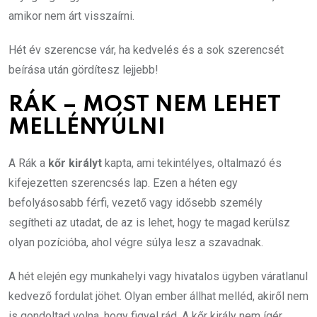
amikor nem árt visszaírni.
Hét év szerencse vár, ha kedvelés és a sok szerencsét
beírása után gördítesz lejjebb!
RÁK – MOST NEM LEHET
MELLÉNYÚLNI
A Rák a
kőr királyt
kapta, ami tekintélyes, oltalmazó és
kifejezetten szerencsés lap. Ezen a héten egy
befolyásosabb férfi, vezető vagy idősebb személy
segítheti az utadat, de az is lehet, hogy te magad kerülsz
olyan pozícióba, ahol végre súlya lesz a szavadnak.
A hét elején egy munkahelyi vagy hivatalos ügyben váratlanul
kedvező fordulat jöhet. Olyan ember állhat melléd, akiről nem
is gondoltad volna, hogy figyel rád. A kőr király nem ígér