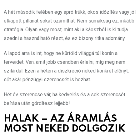
A hét második felében egy apró trükk, okos időzítés vagy jól
elkapott pillanat sokat számíthat. Nem sumákság ez, inkább
stratégia. Olyan vagy most, mint aki a káoszból is ki tudja
szedni a használható részt, és ez bizony ritka adomány.
A lapod arra is int, hogy ne kürtöld világgá túl korán a
terveidet. Van, amit jobb csendben érlelni, míg meg nem
szilárdul. Ezen a héten a diszkréció neked konkrét előnyt,
sőt akár pénzügyi szerencsét is hozhat.
Hét év szerencse vár, ha kedvelés és a sok szerencsét
beírása után gördítesz lejjebb!
HALAK – AZ ÁRAMLÁS
MOST NEKED DOLGOZIK