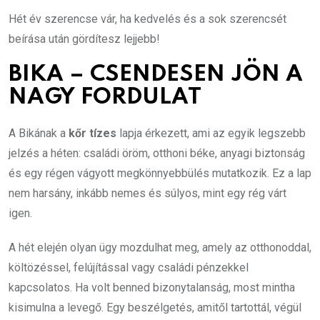
Hét év szerencse vár, ha kedvelés és a sok szerencsét
beírása után gördítesz lejjebb!
BIKA – CSENDESEN JÖN A
NAGY FORDULAT
A Bikának a
kőr tízes
lapja érkezett, ami az egyik legszebb
jelzés a héten: családi öröm, otthoni béke, anyagi biztonság
és egy régen vágyott megkönnyebbülés mutatkozik. Ez a lap
nem harsány, inkább nemes és súlyos, mint egy rég várt
igen.
A hét elején olyan ügy mozdulhat meg, amely az otthonoddal,
költözéssel, felújítással vagy családi pénzekkel
kapcsolatos. Ha volt benned bizonytalanság, most mintha
kisimulna a levegő. Egy beszélgetés, amitől tartottál, végül