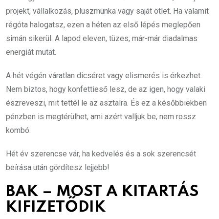
projekt, vállalkozás, pluszmunka vagy saját ötlet. Ha valamit
régóta halogatsz, ezen a héten az első lépés meglepően
simán sikerül. A lapod eleven, tüzes, már-már diadalmas
energiát mutat.
A hét végén váratlan dicséret vagy elismerés is érkezhet.
Nem biztos, hogy konfettieső lesz, de az igen, hogy valaki
észreveszi, mit tettél le az asztalra. És ez a későbbiekben
pénzben is megtérülhet, ami azért valljuk be, nem rossz
kombó.
Hét év szerencse vár, ha kedvelés és a sok szerencsét
beírása után gördítesz lejjebb!
BAK – MOST A KITARTÁS
KIFIZETŐDIK