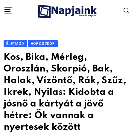
Skip
to
content
ÉLETMÓD
HOROSZKÓP
Kos, Bika, Mérleg,
Oroszlán, Skorpió, Bak,
Halak, Vízöntő, Rák, Szűz,
Ikrek, Nyilas: Kidobta a
jósnő a kártyát a jövő
hétre: Ők vannak a
nyertesek között