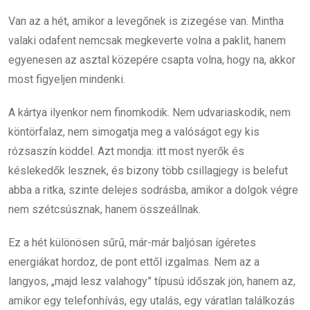
Van az a hét, amikor a levegőnek is zizegése van. Mintha
valaki odafent nemcsak megkeverte volna a paklit, hanem
egyenesen az asztal közepére csapta volna, hogy na, akkor
most figyeljen mindenki.
A kártya ilyenkor nem finomkodik. Nem udvariaskodik, nem
köntörfalaz, nem simogatja meg a valóságot egy kis
rózsaszín köddel. Azt mondja: itt most nyerők és
késlekedők lesznek, és bizony több csillagjegy is belefut
abba a ritka, szinte delejes sodrásba, amikor a dolgok végre
nem szétcsúsznak, hanem összeállnak.
Ez a hét különösen sűrű, már-már baljósan ígéretes
energiákat hordoz, de pont ettől izgalmas. Nem az a
langyos, „majd lesz valahogy” típusú időszak jön, hanem az,
amikor egy telefonhívás, egy utalás, egy váratlan találkozás