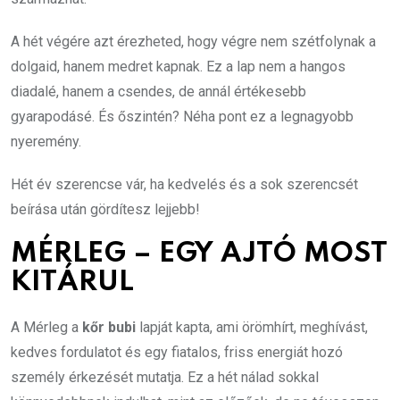
A hét végére azt érezheted, hogy végre nem szétfolynak a
dolgaid, hanem medret kapnak. Ez a lap nem a hangos
diadalé, hanem a csendes, de annál értékesebb
gyarapodásé. És őszintén? Néha pont ez a legnagyobb
nyeremény.
Hét év szerencse vár, ha kedvelés és a sok szerencsét
beírása után gördítesz lejjebb!
MÉRLEG – EGY AJTÓ MOST
KITÁRUL
A Mérleg a
kőr bubi
lapját kapta, ami örömhírt, meghívást,
kedves fordulatot és egy fiatalos, friss energiát hozó
személy érkezését mutatja. Ez a hét nálad sokkal