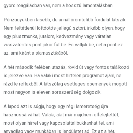
gyors reagálásban van, nem a hosszú lamentálásban.
Pénzügyekben kisebb, de annál örömtelibb fordulat látszik.
Nem feltétlenül lottóötös-jellegű sztori, inkább olyan, hogy
egy pluszmunka, jutalom, kedvezmény vagy váratlan
visszatérítés pont jókor fut be. És valljuk be, néha pont ez
az, ami kiránt a slamasztikából.
A hét második felében utazás, rövid út vagy fontos találkozó
is jelezve van. Ha valaki most hirtelen programot ajánl, ne
rázd le reflexből. A látszólag esetleges események mögött
most nagyon is eleven sorsszerűség dolgozik.
A lapod azt is súgja, hogy egy régi ismeretség újra
hasznossá válhat. Valaki, akit már majdnem elfelejtettél,
most olyan hírrel vagy kapcsolattal bukkanhat fel, ami
anyagilag vagy munkában is lendületet ad. Ez az a hét,