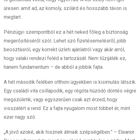
üresen: amit ad, az komoly, szilárd és hosszabb távon is
megtart.
Pénzügyi szempontból ez a hét neked főleg a biztonság
megerősítéséről szól. Lehet szó fizetésemelésről, jobb
beosztásról, egy korrekt üzleti ajánlatról vagy akár arról,
hogy valaki rendezi feléd a tartozását. Nem tűzijáték ez,
hanem fundamentum – de abból a jobbik fajta.
A hét második felében otthoni ügyekben is kisimulás látszik.
Egy családi vita csillapodik, egy régóta húzódó döntés végre
megszületik, vagy egyszerűen csak azt érzed, hogy
visszatért a rend. Ez a fajta nyugalom most többet ér, mint
ezer nagy szó.
„A jövő azoké, akik hisznek álmaik szépségében.” – Eleanor