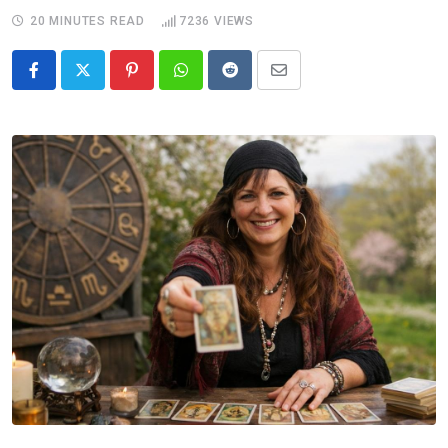
20 MINUTES READ
7236
VIEWS
Pinterest
Whatsapp
Reddit
Share
via
Email