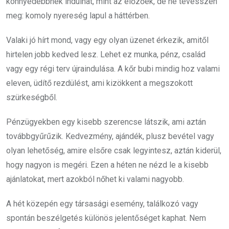
könnyedebbnek indulhat, mint az előzőek, de ne tévesszen
meg: komoly nyereség lapul a háttérben.
Valaki jó hírt mond, vagy egy olyan üzenet érkezik, amitől
hirtelen jobb kedved lesz. Lehet ez munka, pénz, család
vagy egy régi terv újraindulása. A kőr bubi mindig hoz valami
eleven, üdítő rezdülést, ami kizökkent a megszokott
szürkeségből.
Pénzügyekben egy kisebb szerencse látszik, ami aztán
továbbgyűrűzik. Kedvezmény, ajándék, plusz bevétel vagy
olyan lehetőség, amire elsőre csak legyintesz, aztán kiderül,
hogy nagyon is megéri. Ezen a héten ne nézd le a kisebb
ajánlatokat, mert azokból nőhet ki valami nagyobb.
A hét közepén egy társasági esemény, találkozó vagy
spontán beszélgetés különös jelentőséget kaphat. Nem