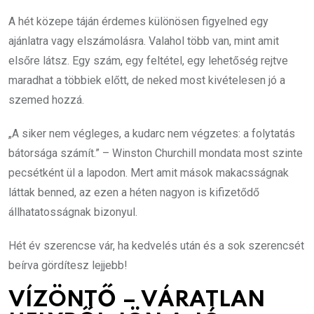
A hét közepe táján érdemes különösen figyelned egy
ajánlatra vagy elszámolásra. Valahol több van, mint amit
elsőre látsz. Egy szám, egy feltétel, egy lehetőség rejtve
maradhat a többiek előtt, de neked most kivételesen jó a
szemed hozzá.
„A siker nem végleges, a kudarc nem végzetes: a folytatás
bátorsága számít.” – Winston Churchill mondata most szinte
pecsétként ül a lapodon. Mert amit mások makacsságnak
láttak benned, az ezen a héten nagyon is kifizetődő
állhatatosságnak bizonyul.
Hét év szerencse vár, ha kedvelés után és a sok szerencsét
beírva gördítesz lejjebb!
VÍZÖNTŐ – VÁRATLAN