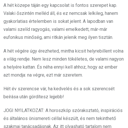
A hét közepe táján egy kapcsolat is fontos szerepet kap.
Valaki őszintén melléd áll, és ez nemcsak lelkileg, hanem
gyakorlatias értelemben is sokat jelent. A lapodban van
valami szelíd ragyogás, valami emelkedett, már-már
eufonikus minőség, ami ritkán jelenik meg ilyen tisztán.
A hét végére úgy érezheted, mintha kicsit helyrebillent volna
a világ rendje. Nem lesz minden tökéletes, de valami nagyon
a helyére kattan. És néha ennyi kell ahhoz, hogy az ember
azt mondja: na végre, ezt már szeretem.
Hét év szerencse vár, ha kedvelés és a sok szerencsét
beírása után gördítesz lejjebb!
JOGI NYILATKOZAT: A horoszkóp szórakoztató, inspirációs
és általános önismereti céllal készült, és nem tekinthető
szakmai tanácsadásnak. Az itt olvasható tartalom nem