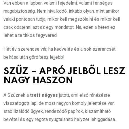
Van ebben a lapban valami fejedelmi, valami fenséges
magabiztosság. Nem hivalkodó, inkább olyan, mint amikor
valaki pontosan tudja, mikor kell megszólalni és mikor kell
csak odatenni azt az egy mondatot. Na, ezen a héten ez
lehet a te titkos fegyvered.
Hét év szerencse vár, ha kedvelés és a sok szerencsét
beírása után gördítesz lejjebb!
SZŰZ – APRÓ JELBŐL LESZ
NAGY HASZON
A Szűznek a
treff négyes
jutott, ami első ránézésre
visszafogott lap, de most nagyon komoly jelentése van:
stabilizálódó ügyek, rendeződő papírok, kiszámítható
bevétel és egy régóta nyugtalanító helyzet lehiggadása.