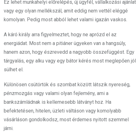
Ez lehet munkahelyi előrelépés, új ügyfél, vállalkozási ajánlat
vagy egy olyan mellékszál, amit eddig nem vettél eléggé
komolyan. Pedig most abból lehet valami igazán vaskos.
A káró király arra figyelmeztet, hogy ne aprózd el az
energiádat. Most nem a pitiáner ügyeken van a hangsúly,
hanem azon, hogy észrevedd a nagyobb összefüggést. Egy
tárgyalás, egy alku vagy egy bátor kérés most meglepően jól
sülhet el.
Különösen csütörtök és szombat között látszik nyereség,
pénzmozgás vagy valami olyan fejlemény, ami a
bankszámládnak is kellemesebb látványt hoz. Ha
befektetésen, hitelen, üzleti váltáson vagy komolyabb
vásárláson gondolkodsz, most érdemes nyitott szemmel
járni.