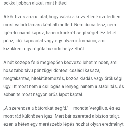
sokkal jobban alakul, mint hitted.
A kőr tízes arra is utal, hogy valaki a közvetlen közeledben
most valódi támaszként áll melléd. Nem duma lesz, nem
ígéretcunamit kapsz, hanem konkrét segítséget. Ez lehet
pénz, idő, kapcsolat vagy egy olyan információ, ami
kizökkent egy régóta húzódó helyzetből.
A hét közepe felé meglepően kedvező lehet minden, ami
hosszabb távú pénzügyi döntés: családi kassza,
megtakarítás, hitelátütemezés, közös kiadás vagy örökségi
ügy. Itt most nem a csillogás a lényeg, hanem a stabilitás, és
abban te most nagyon erős lapot kaptál.
„A szerencse a bátorakat segíti.” – mondta Vergilius, és ez
most rád különösen igaz. Mert bár szereted a biztos talajt,
ezen a héten egy merészebb lépés hozhat olyan eredményt,