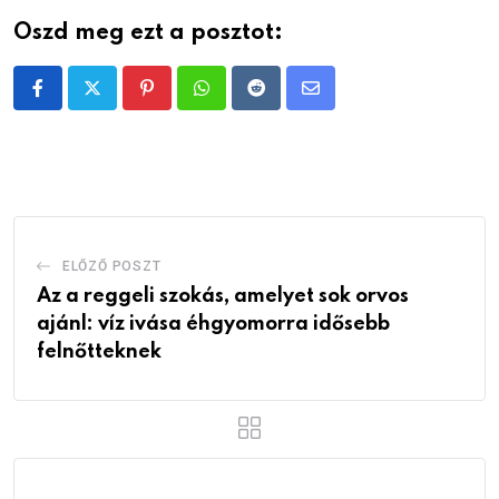
Oszd meg ezt a posztot:
Pinterest
Whatsapp
Reddit
Share
via
Email
ELŐZŐ POSZT
Az a reggeli szokás, amelyet sok orvos
ajánl: víz ivása éhgyomorra idősebb
felnőtteknek