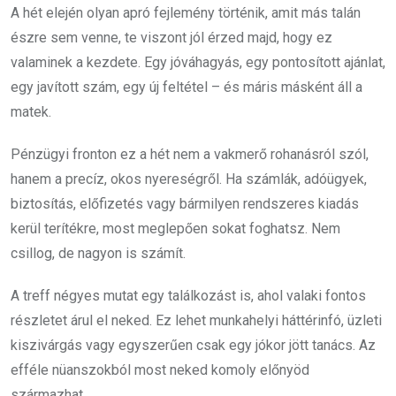
A hét elején olyan apró fejlemény történik, amit más talán
észre sem venne, te viszont jól érzed majd, hogy ez
valaminek a kezdete. Egy jóváhagyás, egy pontosított ajánlat,
egy javított szám, egy új feltétel – és máris másként áll a
matek.
Pénzügyi fronton ez a hét nem a vakmerő rohanásról szól,
hanem a precíz, okos nyereségről. Ha számlák, adóügyek,
biztosítás, előfizetés vagy bármilyen rendszeres kiadás
kerül terítékre, most meglepően sokat foghatsz. Nem
csillog, de nagyon is számít.
A treff négyes mutat egy találkozást is, ahol valaki fontos
részletet árul el neked. Ez lehet munkahelyi háttérinfó, üzleti
kiszivárgás vagy egyszerűen csak egy jókor jött tanács. Az
efféle nüanszokból most neked komoly előnyöd
származhat.