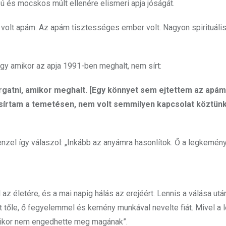
ú és mocskos múlt ellenére elismeri apja jóságát.
m volt apám. Az apám tisztességes ember volt. Nagyon spirituál
ogy amikor az apja 1991-ben meghalt, nem sírt:
rgatni, amikor meghalt. [Egy könnyet sem ejtettem az apám
 sírtam a temetésen, nem volt semmilyen kapcsolat köztün
zel így válaszol: „Inkább az anyámra hasonlítok. Ő a legkemény
z életére, és a mai napig hálás az erejéért. Lennis a válása utá
dt tőle, ő fegyelemmel és kemény munkával nevelte fiát. Mivel a 
 amikor nem engedhette meg magának”.