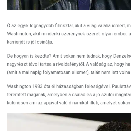
Ő az egyik legnagyobb filmsztár, akit a világ valaha ismert,
Washington, akit mindenki szerénynek szeret, olyan ember, a
karrierjét is jól csinálja.
De hogyan is kezdte? Amit sokan nem tudnak, hogy Denzelnek
nagyrészt távol tartsa a rivaldafénytől. A valóság az, hogy 
(amit a mai napig folyamatosan elismer), talán nem lett voln
Washington 1983 óta él házasságban feleségével, Paulettáv
teremtett magának, amelyben a család és a jó szülői magatart
különösen ami az apjával való dinamikát illeti, amelyet sok