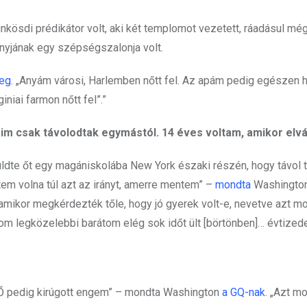
ösdi prédikátor volt, aki két templomot vezetett, ráadásul mé
anyjának egy szépségszalonja volt.
eg
. „Anyám városi, Harlemben nőtt fel. Az apám pedig egészen h
giniai farmon nőtt fel”.”
im csak távolodtak egymástól. 14 éves voltam, amikor elvá
küldte őt egy magániskolába New York északi részén, hogy távol t
tem volna túl azt az irányt, amerre mentem” –
mondta
Washington
amikor megkérdezték tőle, hogy jó gyerek volt-e, nevetve azt mo
om legközelebbi barátom elég sok időt ült [börtönben]… évtizede
 „Ő pedig kirúgott engem” – mondta Washington
a GQ-nak
. „Azt m