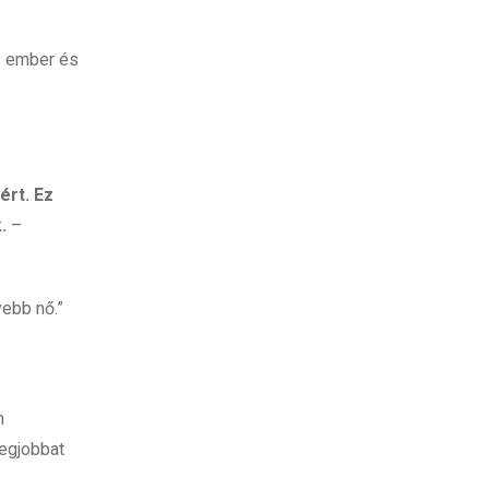
is ember és
ért. Ez
k.
–
ebb nő.”
n
legjobbat