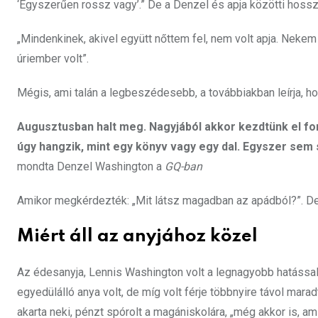
‘Egyszerűen rossz vagy’.” De a Denzel és apja közötti hossz
„Mindenkinek, akivel együtt nőttem fel, nem volt apja. Neke
úriember volt”.
Mégis, ami talán a legbeszédesebb, a továbbiakban leírja, h
Augusztusban halt meg. Nagyjából akkor kezdtünk el fo
úgy hangzik, mint egy könyv vagy egy dal. Egyszer sem
mondta Denzel Washington a
GQ-ban
Amikor megkérdezték: „Mit látsz magadban az apádból?”. Den
Miért áll az anyjához közel
Az édesanyja, Lennis Washington volt a legnagyobb hatással a
egyedülálló anya volt, de míg volt férje többnyire távol mara
akarta neki, pénzt spórolt a magániskolára, „még akkor is,