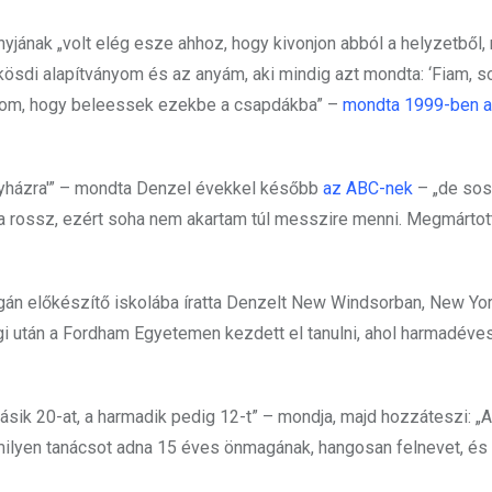
nyjának „volt elég esze ahhoz, hogy kivonjon abból a helyzetből, 
nkösdi alapítványom és az anyám, aki mindig azt mondta: ‘Fiam, 
orsom, hogy beleessek ezekbe a csapdákba” –
mondta 1999-ben a
egyházra'” – mondta Denzel évekkel később
az ABC-nek
– „de so
mi a rossz, ezért soha nem akartam túl messzire menni. Megmárto
án előkészítő iskolába íratta Denzelt New Windsorban, New Yor
égi után a Fordham Egyetemen kezdett el tanulni, ahol harmadéve
a másik 20-at, a harmadik pedig 12-t” – mondja, majd hozzáteszi: „
milyen tanácsot adna 15 éves önmagának, hangosan felnevet, és f