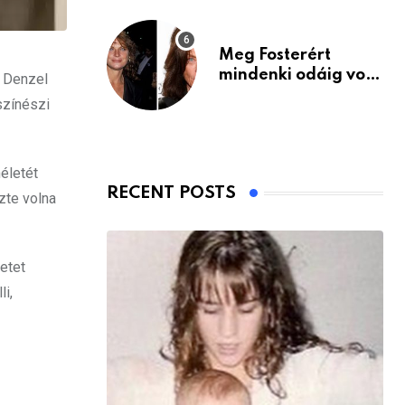
Meg Fosterért
mindenki odáig volt
s Denzel
– itt van ma, 77
színészi
évesen
életét
RECENT POSTS
zte volna
etet
li,