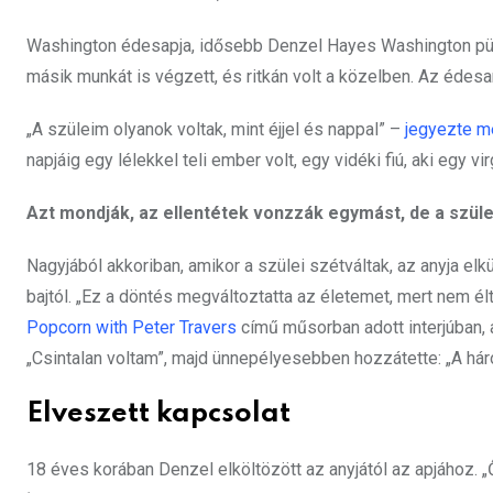
Washington édesapja, idősebb Denzel Hayes Washington pünk
másik munkát is végzett, és ritkán volt a közelben. Az édes
„A szüleim olyanok voltak, mint éjjel és nappal” –
jegyezte m
napjáig egy lélekkel teli ember volt, egy vidéki fiú, aki egy vir
Azt mondják, az ellentétek vonzzák egymást, de a szüle
Nagyjából akkoriban, amikor a szülei szétváltak, az anyja el
bajtól. „Ez a döntés megváltoztatta az életemet, mert nem él
Popcorn with Peter Travers
című műsorban adott interjúban, 
„Csintalan voltam”, majd ünnepélyesebben hozzátette: „A hár
Elveszett kapcsolat
18 éves korában Denzel elköltözött az anyjától az apjához.