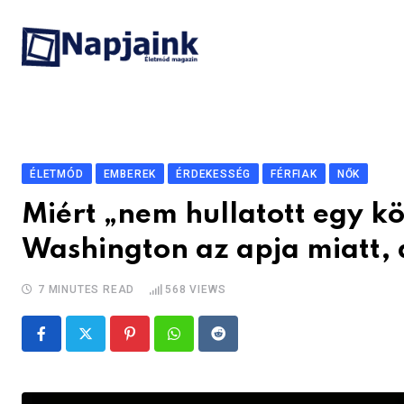
Skip
to
content
ÉLETMÓD
EMBEREK
ÉRDEKESSÉG
FÉRFIAK
NŐK
Miért „nem hullatott egy k
Washington az apja miatt, 
7 MINUTES READ
568
VIEWS
Pinterest
Whatsapp
Reddit