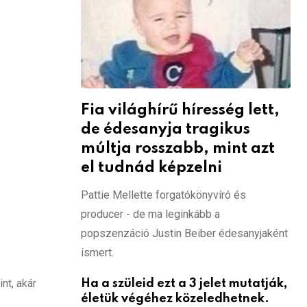
Fia világhírű híresség lett,
de édesanyja tragikus
múltja rosszabb, mint azt
el tudnád képzelni
Pattie Mellette forgatókönyvíró és
producer - de ma leginkább a
popszenzáció Justin Beiber édesanyjaként
ismert.
nt, akár
Ha a szüleid ezt a 3 jelet mutatják,
életük végéhez közeledhetnek.