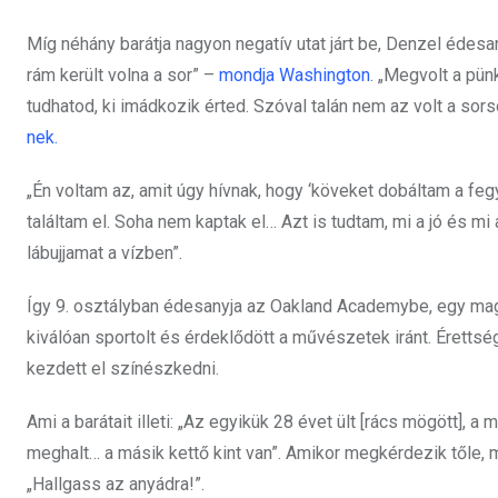
Míg néhány barátja nagyon negatív utat járt be, Denzel édesa
rám került volna a sor” –
mondja Washington
. „Megvolt a pü
tudhatod, ki imádkozik érted. Szóval talán nem az volt a s
nek.
„Én voltam az, amit úgy hívnak, hogy ‘köveket dobáltam a f
találtam el. Soha nem kaptak el… Azt is tudtam, mi a jó és 
lábujjamat a vízben”.
Így 9. osztályban édesanyja az Oakland Academybe, egy mag
kiválóan sportolt és érdeklődött a művészetek iránt. Éretts
kezdett el színészkedni.
Ami a barátait illeti: „Az egyikük 28 évet ült [rács mögött], 
meghalt… a másik kettő kint van”. Amikor megkérdezik tőle, 
„Hallgass az anyádra!”.