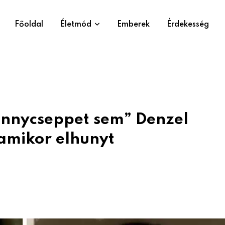
Főoldal
Életmód
Emberek
Érdekesség
önnycseppet sem” Denzel
amikor elhunyt