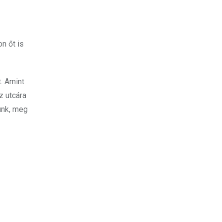
n őt is
. Amint
z utcára
unk, meg