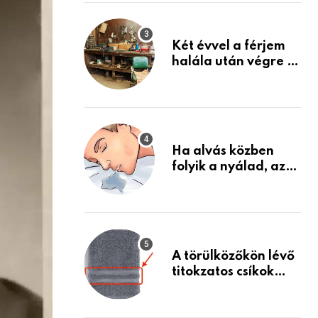
Készülj fel arra, ami
jön
Két évvel a férjem
halála után végre át
mertem nézni a
garázsban lévő
holmiját – amit
találtam,
megváltoztatta az
Ha alvás közben
életemet
folyik a nyálad, az
annak a jele, hogy
az agyad…
A törülközőkön lévő
titokzatos csíkok
valódi célja…