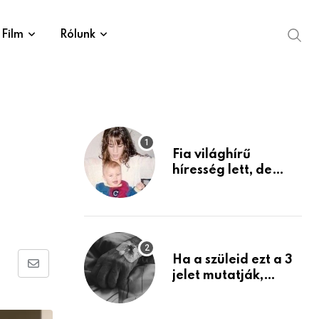
Film
Rólunk
Fia világhírű
híresség lett, de
édesanyja tragikus
múltja rosszabb,
mint azt el tudnád
képzelni
Ha a szüleid ezt a 3
Share
jelet mutatják,
életük végéhez
via
közeledhetnek.
Email