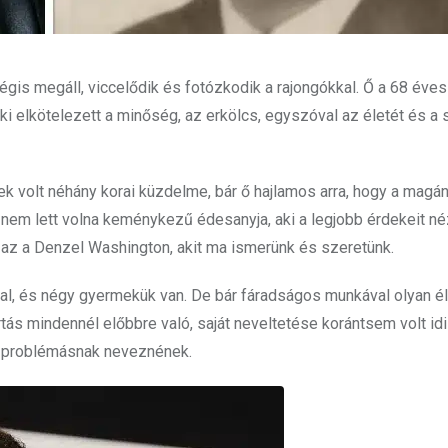
 mégis megáll, viccelődik és fotózkodik a rajongókkal. Ő a 68 éve
ki elkötelezett a minőség, az erkölcs, egyszóval az életét és a 
 volt néhány korai küzdelme, bár ő hajlamos arra, hogy a magán
ha nem lett volna keménykezű édesanyja, aki a legjobb érdekeit né
a az a Denzel Washington, akit ma ismerünk és szeretünk.
al, és négy gyermekük van. De bár fáradságos munkával olyan él
ás mindennél előbbre való, saját neveltetése korántsem volt idil
an problémásnak neveznének.