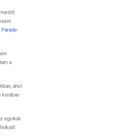
mielőtt
sosem
 Parade-
sem
ttam a
kban, ahol
s korában
Az egyikük
elkiált: