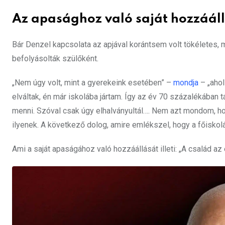
Az apasághoz való saját hozzáál
Bár Denzel kapcsolata az apjával korántsem volt tökéletes, m
befolyásolták szülőként.
„Nem úgy volt, mint a gyerekeink esetében” –
mondja
– „ahol
elváltak, én már iskolába jártam. Így az év 70 százalékában 
menni. Szóval csak úgy elhalványultál…. Nem azt mondom, h
ilyenek. A következő dolog, amire emlékszel, hogy a főiskolá
Ami a saját apaságához való hozzáállását illeti: „A család az