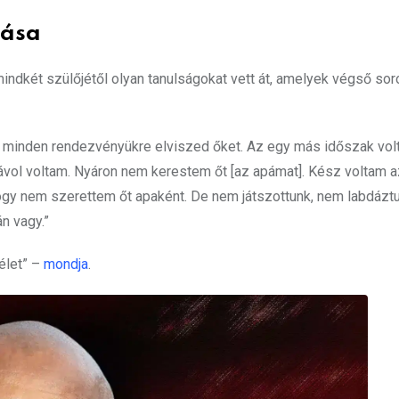
lása
indkét szülőjétől olyan tanulságokat vett át, amelyek végső soro
 minden rendezvényükre elviszed őket. Az egy más időszak volt
távol voltam. Nyáron nem kerestem őt [az apámat]. Kész voltam a
ogy nem szerettem őt apaként. De nem játszottunk, nem labdázt
n vagy.”
 élet” –
mondja
.