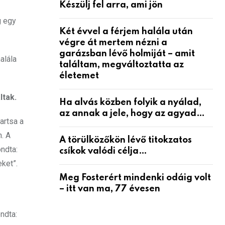
Készülj fel arra, ami jön
g egy
Két évvel a férjem halála után
végre át mertem nézni a
garázsban lévő holmiját – amit
alála
találtam, megváltoztatta az
életemet
ltak.
Ha alvás közben folyik a nyálad,
az annak a jele, hogy az agyad…
artsa a
. A
A törülközőkön lévő titokzatos
ndta:
csíkok valódi célja…
ket”.
Meg Fosterért mindenki odáig volt
– itt van ma, 77 évesen
ondta: