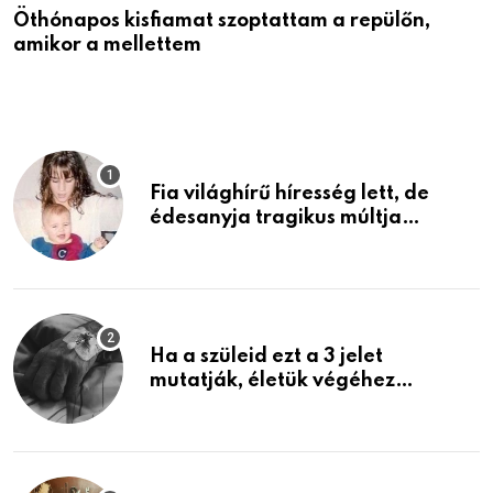
Öthónapos kisfiamat szoptattam a repülőn,
M
amikor a mellettem
l
Fia világhírű híresség lett, de
édesanyja tragikus múltja
rosszabb, mint azt el tudnád
képzelni
Ha a szüleid ezt a 3 jelet
mutatják, életük végéhez
közeledhetnek. Készülj fel arra,
ami jön