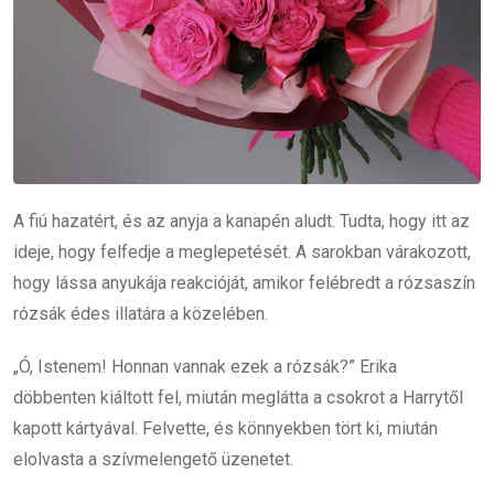
A fiú hazatért, és az anyja a kanapén aludt. Tudta, hogy itt az
ideje, hogy felfedje a meglepetését. A sarokban várakozott,
hogy lássa anyukája reakcióját, amikor felébredt a rózsaszín
rózsák édes illatára a közelében.
„Ó, Istenem! Honnan vannak ezek a rózsák?” Erika
döbbenten kiáltott fel, miután meglátta a csokrot a Harrytől
kapott kártyával. Felvette, és könnyekben tört ki, miután
elolvasta a szívmelengető üzenetet.