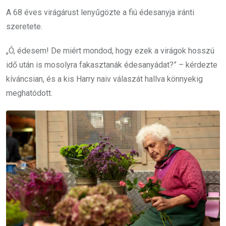
A 68 éves virágárust lenyűgözte a fiú édesanyja iránti
szeretete.
„Ó, édesem! De miért mondod, hogy ezek a virágok hosszú
idő után is mosolyra fakasztanák édesanyádat?” – kérdezte
kíváncsian, és a kis Harry naiv válaszát hallva könnyekig
meghatódott.