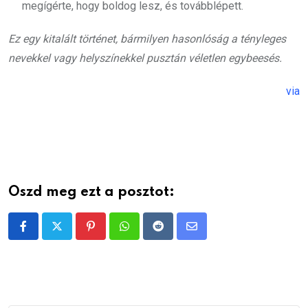
megígérte, hogy boldog lesz, és továbblépett.
Ez egy kitalált történet, bármilyen hasonlóság a tényleges
nevekkel vagy helyszínekkel pusztán véletlen egybeesés.
via
Oszd meg ezt a posztot:
Pinterest
Whatsapp
Reddit
Share
via
Email