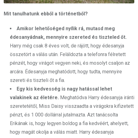
Mit tanulhatunk ebből a történetből?
Amikor lehetőséged nyílik rá, mutasd meg
édesanyádnak, mennyire szereted és tiszteled őt.
Harry még csak 8 éves volt, de rájött, hogy édesanyja
összetört a válás után. Feláldozta a telefonra félretett
pénzét, hogy virágot vegyen neki, és mosolyt csaljon az
arcára. Édesanyja meghatódott, hogy tudta, mennyire
szereti és tiszteli őt a fia.
Egy kis kedvesség is nagy hatással lehet
valakinek az életére.
Meghatódva Harry édesanyja iránti
szeretetétől, Miss Daisy visszaadta a virágokra kifizetett
pénzt, és 1 000 dollárral jutalmazta. Azt tanácsolta
Erikának is, hogy legyen boldog a fia kedvéért, ahelyett,
hogy magát okolja a válás miatt. Harry édesanyja