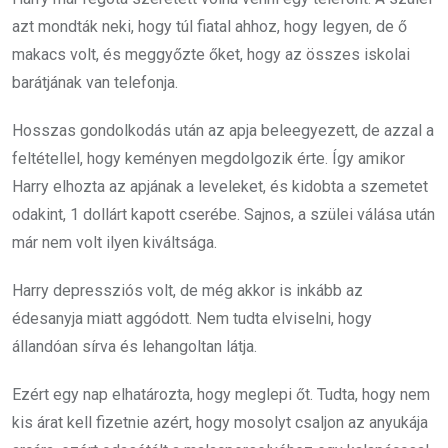
azt mondták neki, hogy túl fiatal ahhoz, hogy legyen, de ő
makacs volt, és meggyőzte őket, hogy az összes iskolai
barátjának van telefonja.
Hosszas gondolkodás után az apja beleegyezett, de azzal a
feltétellel, hogy keményen megdolgozik érte. Így amikor
Harry elhozta az apjának a leveleket, és kidobta a szemetet
odakint, 1 dollárt kapott cserébe. Sajnos, a szülei válása után
már nem volt ilyen kiváltsága.
Harry depressziós volt, de még akkor is inkább az
édesanyja miatt aggódott. Nem tudta elviselni, hogy
állandóan sírva és lehangoltan látja.
Ezért egy nap elhatározta, hogy meglepi őt. Tudta, hogy nem
kis árat kell fizetnie azért, hogy mosolyt csaljon az anyukája