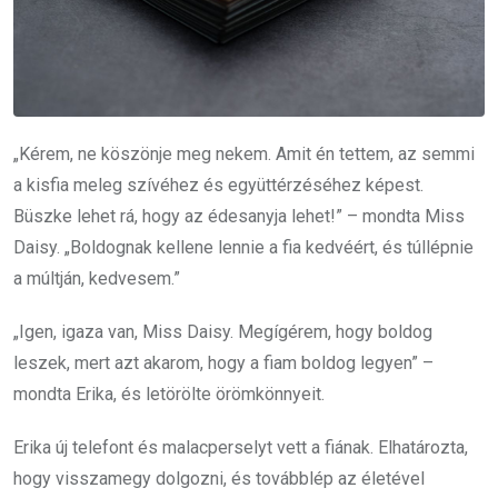
„Kérem, ne köszönje meg nekem. Amit én tettem, az semmi
a kisfia meleg szívéhez és együttérzéséhez képest.
Büszke lehet rá, hogy az édesanyja lehet!” – mondta Miss
Daisy. „Boldognak kellene lennie a fia kedvéért, és túllépnie
a múltján, kedvesem.”
„Igen, igaza van, Miss Daisy. Megígérem, hogy boldog
leszek, mert azt akarom, hogy a fiam boldog legyen” –
mondta Erika, és letörölte örömkönnyeit.
Erika új telefont és malacperselyt vett a fiának. Elhatározta,
hogy visszamegy dolgozni, és továbblép az életével