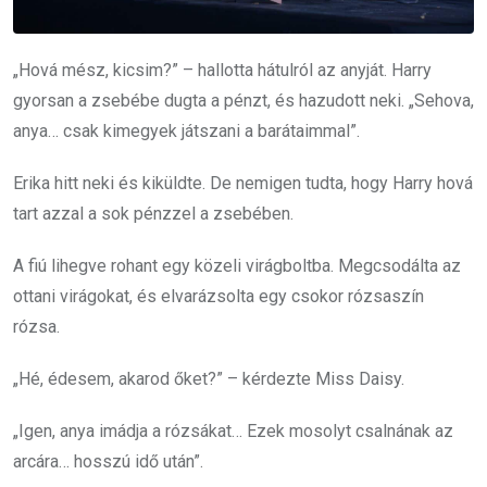
„Hová mész, kicsim?” – hallotta hátulról az anyját. Harry
gyorsan a zsebébe dugta a pénzt, és hazudott neki. „Sehova,
anya… csak kimegyek játszani a barátaimmal”.
Erika hitt neki és kiküldte. De nemigen tudta, hogy Harry hová
tart azzal a sok pénzzel a zsebében.
A fiú lihegve rohant egy közeli virágboltba. Megcsodálta az
ottani virágokat, és elvarázsolta egy csokor rózsaszín
rózsa.
„Hé, édesem, akarod őket?” – kérdezte Miss Daisy.
„Igen, anya imádja a rózsákat… Ezek mosolyt csalnának az
arcára… hosszú idő után”.