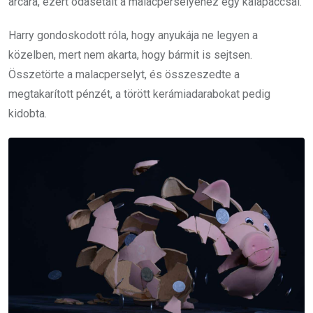
arcára, ezért odasétált a malacperselyéhez egy kalapáccsal.
Harry gondoskodott róla, hogy anyukája ne legyen a
közelben, mert nem akarta, hogy bármit is sejtsen.
Összetörte a malacperselyt, és összeszedte a
megtakarított pénzét, a törött kerámiadarabokat pedig
kidobta.