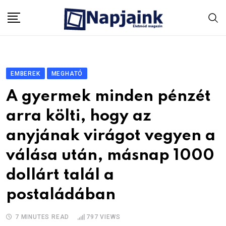
Skip
to
content
EMBEREK
MEGHATÓ
A gyermek minden pénzét
arra költi, hogy az
anyjának virágot vegyen a
válása után, másnap 1000
dollárt talál a
postaládában
7 MINUTES READ
797
VIEWS