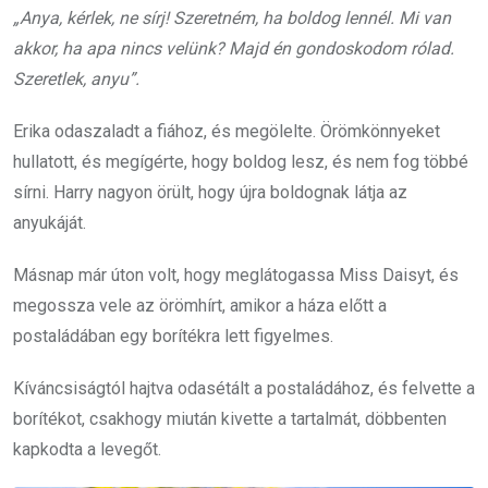
„Anya, kérlek, ne sírj! Szeretném, ha boldog lennél. Mi van
akkor, ha apa nincs velünk? Majd én gondoskodom rólad.
Szeretlek, anyu”.
Erika odaszaladt a fiához, és megölelte. Örömkönnyeket
hullatott, és megígérte, hogy boldog lesz, és nem fog többé
sírni. Harry nagyon örült, hogy újra boldognak látja az
anyukáját.
Másnap már úton volt, hogy meglátogassa Miss Daisyt, és
megossza vele az örömhírt, amikor a háza előtt a
postaládában egy borítékra lett figyelmes.
Kíváncsiságtól hajtva odasétált a postaládához, és felvette a
borítékot, csakhogy miután kivette a tartalmát, döbbenten
kapkodta a levegőt.