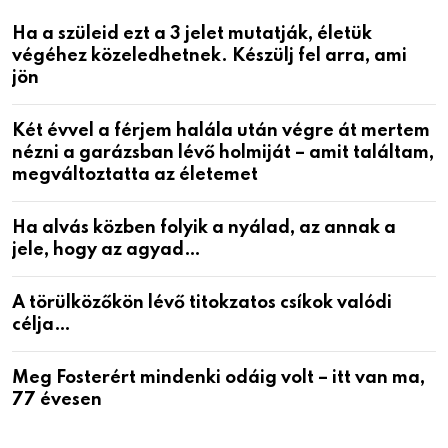
Ha a szüleid ezt a 3 jelet mutatják, életük
végéhez közeledhetnek. Készülj fel arra, ami
jön
Két évvel a férjem halála után végre át mertem
nézni a garázsban lévő holmiját – amit találtam,
megváltoztatta az életemet
Ha alvás közben folyik a nyálad, az annak a
jele, hogy az agyad…
A törülközőkön lévő titokzatos csíkok valódi
célja…
Meg Fosterért mindenki odáig volt – itt van ma,
77 évesen