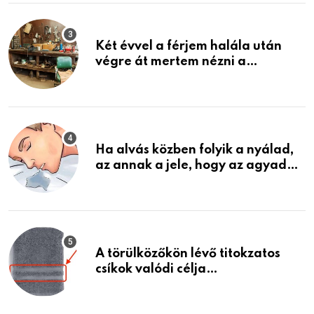
Két évvel a férjem halála után
végre át mertem nézni a
garázsban lévő holmiját – amit
találtam, megváltoztatta az
életemet
Ha alvás közben folyik a nyálad,
az annak a jele, hogy az agyad…
A törülközőkön lévő titokzatos
csíkok valódi célja…