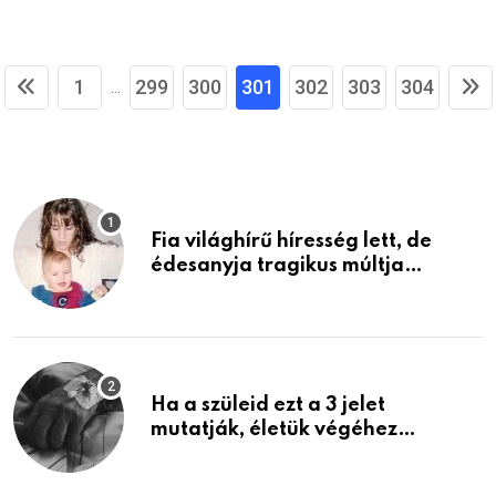
1
299
300
301
302
303
304
...
Fia világhírű híresség lett, de
édesanyja tragikus múltja
rosszabb, mint azt el tudnád
képzelni
Ha a szüleid ezt a 3 jelet
mutatják, életük végéhez
közeledhetnek. Készülj fel arra,
ami jön