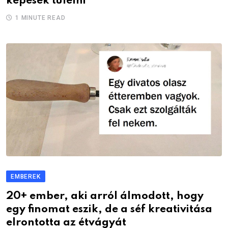
képesek túlélni
1 MINUTE READ
EMBEREK
20+ ember, aki arról álmodott, hogy
egy finomat eszik, de a séf kreativitása
elrontotta az étvágyát