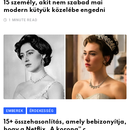
15 személy, akit nem szabad mai
modern kütyük közelébe engedni
1 MINUTE READ
EMBEREK
ÉRDEKESSÉG
15+ összehasonlítás, amely bebizonyítja,
hogy a Netflix „A korona” c.