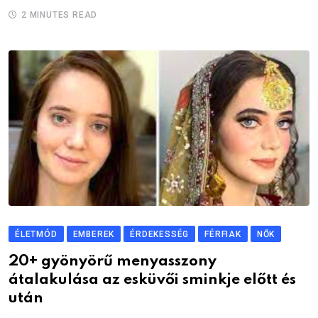
2 MINUTES READ
ÉLETMÓD
EMBEREK
ÉRDEKESSÉG
FÉRFIAK
NŐK
20+ gyönyörű menyasszony
átalakulása az esküvői sminkje előtt és
után