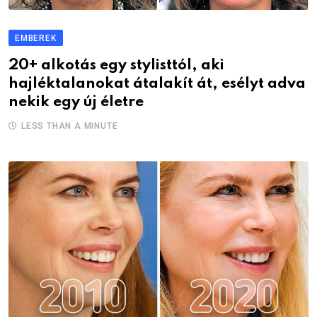
EMBEREK
20+ alkotás egy stylisttól, aki
hajléktalanokat átalakít át, esélyt adva
nekik egy új életre
LESS THAN A MINUTE