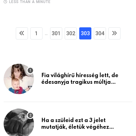
LESS THAN A MINUTE
1
301
302
303
304
...
Fia világhírű híresség lett, de
édesanyja tragikus múltja
rosszabb, mint azt el tudnád
képzelni
Ha a szüleid ezt a 3 jelet
mutatják, életük végéhez
közeledhetnek. Készülj fel arra,