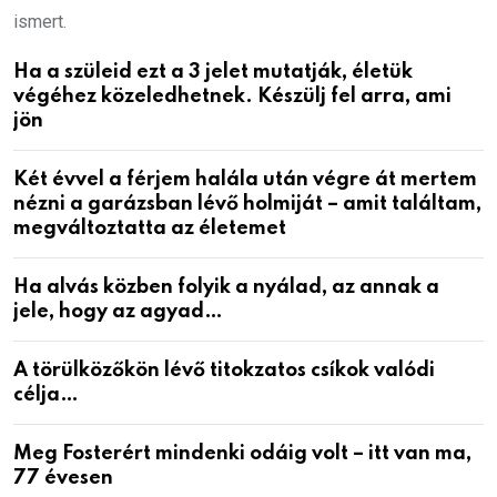
ismert.
Ha a szüleid ezt a 3 jelet mutatják, életük
végéhez közeledhetnek. Készülj fel arra, ami
jön
Két évvel a férjem halála után végre át mertem
nézni a garázsban lévő holmiját – amit találtam,
megváltoztatta az életemet
Ha alvás közben folyik a nyálad, az annak a
jele, hogy az agyad…
A törülközőkön lévő titokzatos csíkok valódi
célja…
Meg Fosterért mindenki odáig volt – itt van ma,
77 évesen