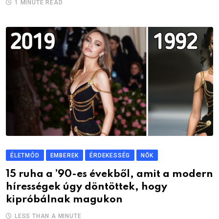
1 MINUTE READ
ÉLETMÓD
EMBEREK
ÉRDEKESSÉG
NŐK
15 ruha a ’90-es évekből, amit a modern
hírességek úgy döntöttek, hogy
kipróbálnak magukon
LESS THAN A MINUTE