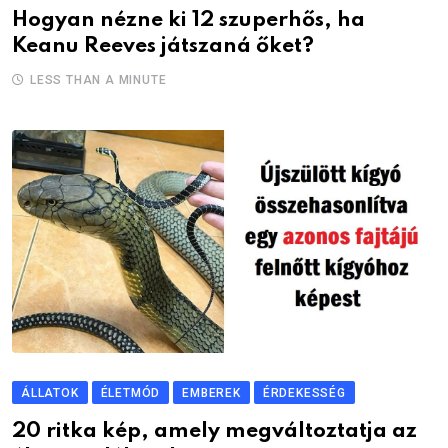
Hogyan nézne ki 12 szuperhős, ha
Keanu Reeves játszaná őket?
LESS THAN A MINUTE
ÁLLATOK
ÉLETMÓD
EMBEREK
ÉRDEKESSÉG
20 ritka kép, amely megváltoztatja az