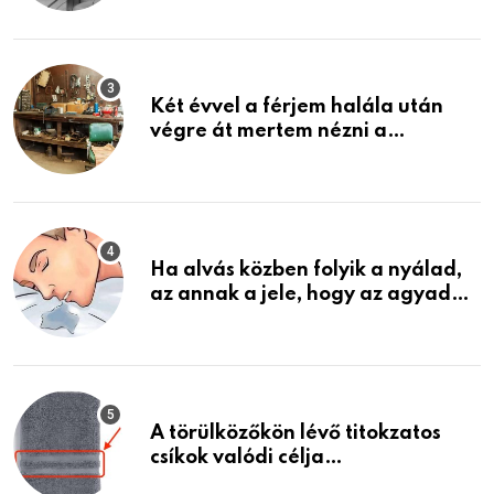
ami jön
Két évvel a férjem halála után
végre át mertem nézni a
garázsban lévő holmiját – amit
találtam, megváltoztatta az
életemet
Ha alvás közben folyik a nyálad,
az annak a jele, hogy az agyad…
A törülközőkön lévő titokzatos
csíkok valódi célja…