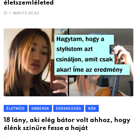
életszemléleted
1 MINUTE READ
ÉLETMÓD
EMBEREK
ÉRDEKESSÉG
NŐK
18 lány, aki elég bátor volt ahhoz, hogy
élénk színűre fesse a haját