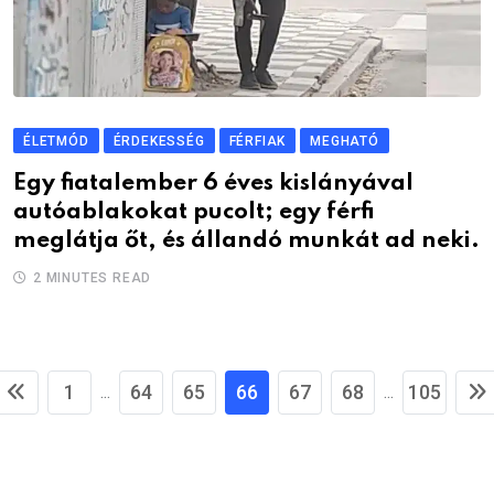
ÉLETMÓD
ÉRDEKESSÉG
FÉRFIAK
MEGHATÓ
Egy fiatalember 6 éves kislányával
autóablakokat pucolt; egy férfi
meglátja őt, és állandó munkát ad neki.
2 MINUTES READ
1
64
65
66
67
68
105
...
...