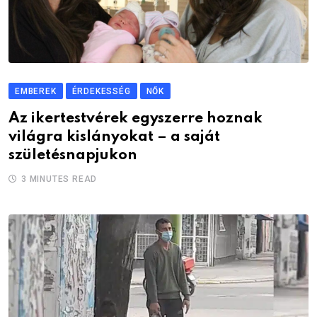
EMBEREK
ÉRDEKESSÉG
NŐK
Az ikertestvérek egyszerre hoznak
világra kislányokat – a saját
születésnapjukon
3 MINUTES READ