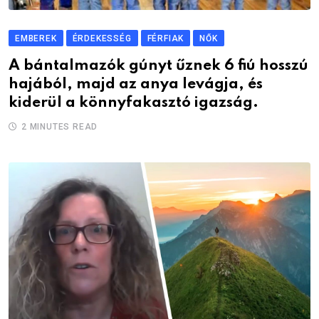
EMBEREK
ÉRDEKESSÉG
FÉRFIAK
NŐK
A bántalmazók gúnyt űznek 6 fiú hosszú
hajából, majd az anya levágja, és
kiderül a könnyfakasztó igazság.
2 MINUTES READ