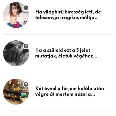
Fia világhírű híresség lett, de
édesanyja tragikus múltja
rosszabb, mint azt el tudnád
képzelni
Ha a szüleid ezt a 3 jelet
mutatják, életük végéhez
közeledhetnek. Készülj fel arra,
ami jön
Két évvel a férjem halála után
végre át mertem nézni a
garázsban lévő holmiját – amit
találtam, megváltoztatta az
életemet