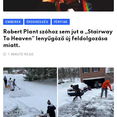
EMBEREK
ÉRDEKESSÉG
FÉRFIAK
Robert Plant szóhoz sem jut a „Stairway
To Heaven” lenyűgöző új feldolgozása
miatt.
1 MINUTE READ