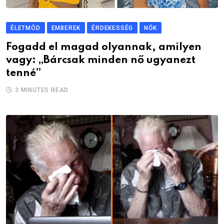
ÉLETMÓD
EMBEREK
ÉRDEKESSÉG
NŐK
Fogadd el magad olyannak, amilyen
vagy: „Bárcsak minden nő ugyanezt
tenné”
3 MINUTES READ