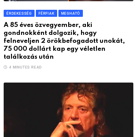
ÉRDEKESSÉG
FÉRFIAK
MEGHATÓ
A 85 éves özvegyember, aki
gondnokként dolgozik, hogy
felneveljen 2 örökbefogadott unokát,
75 000 dollárt kap egy véletlen
találkozás után
4 MINUTES READ