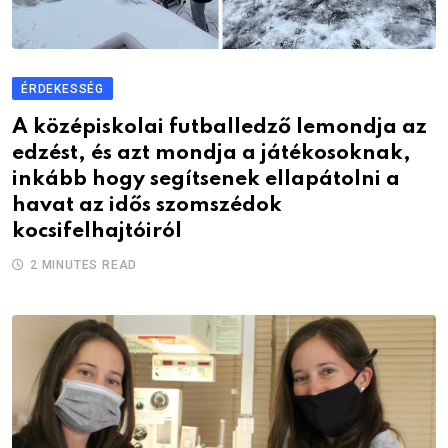
ÉRDEKESSÉG
A középiskolai futballedző lemondja az
edzést, és azt mondja a játékosoknak,
inkább hogy segítsenek ellapátolni a
havat az idős szomszédok
kocsifelhajtóiról
2 MINUTES READ