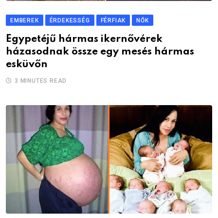
EMBEREK
ÉRDEKESSÉG
FÉRFIAK
NŐK
Egypetéjű hármas ikernővérek
házasodnak össze egy mesés hármas
esküvőn
3 MINUTES READ