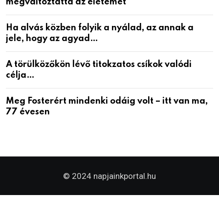
megváltoztatta az életemet
Ha alvás közben folyik a nyálad, az annak a
jele, hogy az agyad…
A törülközőkön lévő titokzatos csíkok valódi
célja…
Meg Fosterért mindenki odáig volt – itt van ma,
77 évesen
© 2024 napjainkportal.hu