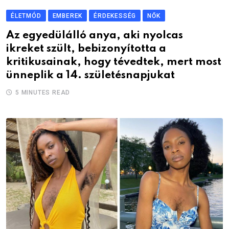
ÉLETMÓD
EMBEREK
ÉRDEKESSÉG
NŐK
Az egyedülálló anya, aki nyolcas
ikreket szült, bebizonyította a
kritikusainak, hogy tévedtek, mert most
ünneplik a 14. születésnapjukat
5 MINUTES READ