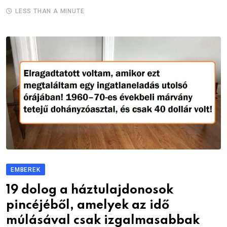
LESS THAN A MINUTE
EMBEREK
19 dolog a háztulajdonosok
pincéjéből, amelyek az idő
múlásával csak izgalmasabbak