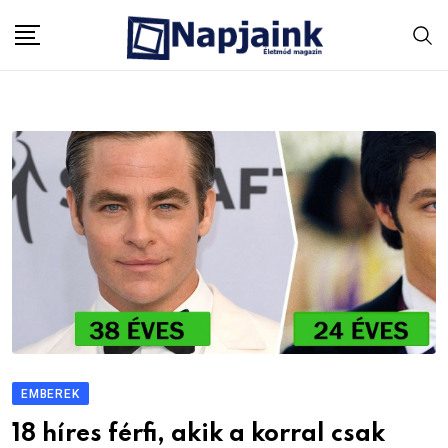
Skip
to
content
EMBEREK
18 híres férfi, akik a korral csak