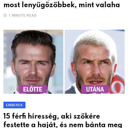
most lenyűgözőbbek, mint valaha
1 MINUTE READ
EMBEREK
15 férfi híresség, aki szőkére
festette a haját, és nem bánta meg