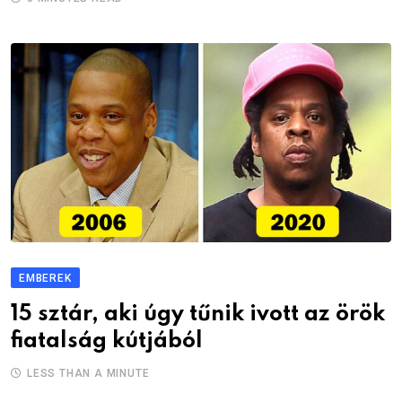
EMBEREK
15 sztár, aki úgy tűnik ivott az örök
fiatalság kútjából
LESS THAN A MINUTE