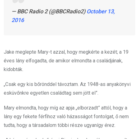
— BBC Radio 2 (@BBCRadio2)
October 13,
2016
Jake meglepte Mary-t azzal, hogy megkérte a kezét; a 19
éves lány elfogadta, de amikor elmondta a családjának,
kidobták.
„Csak egy kis bőrönddel távoztam. Az 1948-as anyakönyvi
esküvőnkre egyetlen családtag sem jött el”.
Mary elmondta, hogy míg az apja „elborzadt” attól, hogy a
lány egy fekete férfihoz való házasságot fontolgat, ő nem
tudta, hogy a társadalom többi része ugyanígy érez.