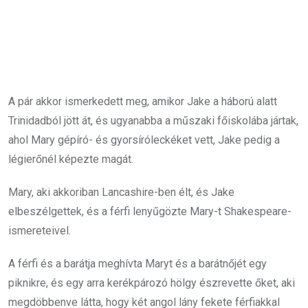
A pár akkor ismerkedett meg, amikor Jake a háború alatt
Trinidadból jött át, és ugyanabba a műszaki főiskolába jártak,
ahol Mary gépíró- és gyorsíróleckéket vett, Jake pedig a
légierőnél képezte magát.
Mary, aki akkoriban Lancashire-ben élt, és Jake
elbeszélgettek, és a férfi lenyűgözte Mary-t Shakespeare-
ismereteivel.
A férfi és a barátja meghívta Maryt és a barátnőjét egy
piknikre, és egy arra kerékpározó hölgy észrevette őket, aki
megdöbbenve látta, hogy két angol lány fekete férfiakkal