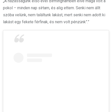
„A házasságunk első évei Birminghamben élve maga volt a
pokol – minden nap sírtam, és alig ettem. Senki nem állt
szóba velünk, nem találtunk lakást, mert senki nem adott ki
lakást egy fekete férfinak, és nem volt pénzünk”.”