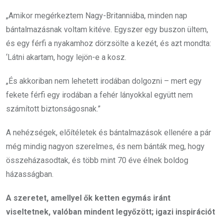
„Amikor megérkeztem Nagy-Britanniába, minden nap
bántalmazásnak voltam kitéve. Egyszer egy buszon ültem,
és egy férfi a nyakamhoz dörzsölte a kezét, és azt mondta:
‘Látni akartam, hogy lejön-e a kosz.
„És akkoriban nem lehetett irodában dolgozni – mert egy
fekete férfi egy irodában a fehér lányokkal együtt nem
számított biztonságosnak.”
A nehézségek, előítéletek és bántalmazások ellenére a pár
még mindig nagyon szerelmes, és nem bánták meg, hogy
összeházasodtak, és több mint 70 éve élnek boldog
házasságban.
A szeretet, amellyel ők ketten egymás iránt
viseltetnek, valóban mindent legyőzött; igazi inspirációt