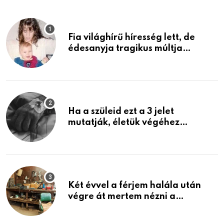
Fia világhírű híresség lett, de
édesanyja tragikus múltja
rosszabb, mint azt el tudnád
képzelni
Ha a szüleid ezt a 3 jelet
mutatják, életük végéhez
közeledhetnek. Készülj fel arra,
ami jön
Két évvel a férjem halála után
végre át mertem nézni a
garázsban lévő holmiját – amit
találtam, megváltoztatta az