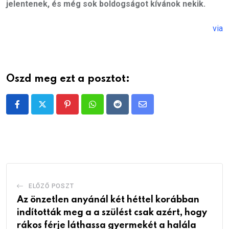
jelentenek, és még sok boldogságot kívánok nekik.
via
Oszd meg ezt a posztot:
Pinterest
Whatsapp
Reddit
Share
via
Email
ELŐZŐ POSZT
Az önzetlen anyánál két héttel korábban
indították meg a a szülést csak azért, hogy
rákos férje láthassa gyermekét a halála