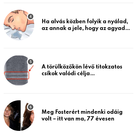
életemet
Ha alvás közben folyik a nyálad,
az annak a jele, hogy az agyad…
A törülközőkön lévő titokzatos
csíkok valódi célja…
Meg Fosterért mindenki odáig
volt – itt van ma, 77 évesen