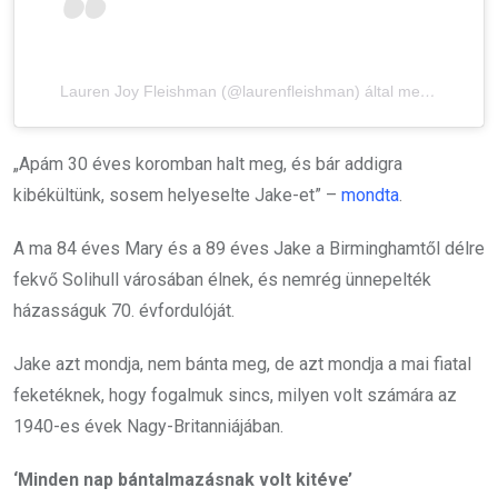
Lauren Joy Fleishman (@laurenfleishman) által megosztott bejegyzés
„Apám 30 éves koromban halt meg, és bár addigra
kibékültünk, sosem helyeselte Jake-et” –
mondta
.
A ma 84 éves Mary és a 89 éves Jake a Birminghamtől délre
fekvő Solihull városában élnek, és nemrég ünnepelték
házasságuk 70. évfordulóját.
Jake azt mondja, nem bánta meg, de azt mondja a mai fiatal
feketéknek, hogy fogalmuk sincs, milyen volt számára az
1940-es évek Nagy-Britanniájában.
‘Minden nap bántalmazásnak volt kitéve’