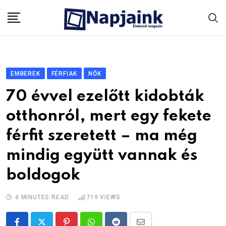
Skip
to
content
EMBEREK
FÉRFIAK
NŐK
70 évvel ezelőtt kidobták
otthonról, mert egy fekete
férfit szeretett – ma még
mindig együtt vannak és
boldogok
4 MINUTES READ
719
VIEWS