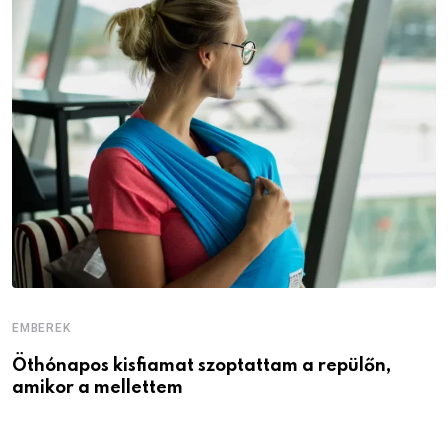
EMBEREK
E
Öthónapos kisfiamat szoptattam a repülőn,
M
amikor a mellettem
l