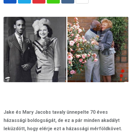
Pinterest
Whatsapp
Reddit
Share
via
Email
Jake és Mary Jacobs tavaly ünnepelte 70 éves
házassági boldogságát, de ez a pár minden akadályt
leküzdött, hogy elérje ezt a házassági mérföldkövet.