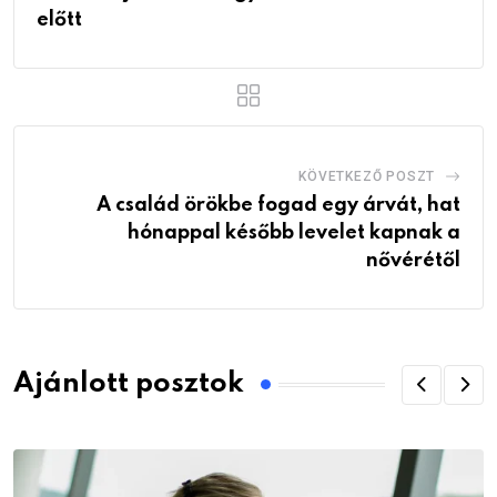
előtt
KÖVETKEZŐ POSZT
A család örökbe fogad egy árvát, hat
hónappal később levelet kapnak a
nővérétől
Ajánlott posztok